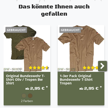
Eindringen von Sand und Kriechtieren wird
Das könnte Ihnen auch
durch spezielle Nähte verhindert
gefallen
extrem widerstandsfähig uns sehr robust
sehr guter Lauf- und Tragekomfort
GEBRAUCHT
GEBRAUCHT
Original Bundeswehr T-
1-3er Pack Original
Shirt Oliv / Tropen Bw
Bundeswehr T-Shirt
Shirt
Tropen
*
*
2,95 €
2,95 €
ab
ab
2 Farben