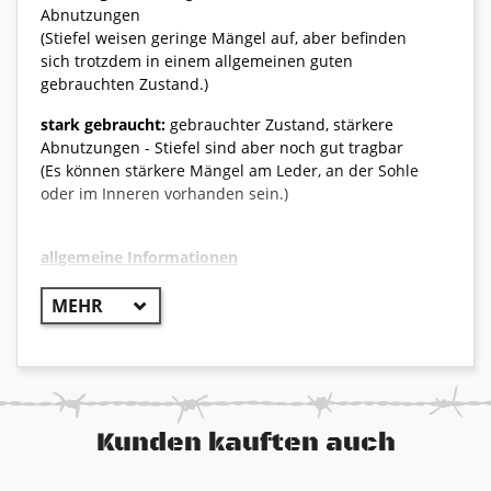
Abnutzungen
(Stiefel weisen geringe Mängel auf, aber befinden
sich trotzdem in einem allgemeinen guten
gebrauchten Zustand.)
stark gebraucht:
gebrauchter Zustand, stärkere
Abnutzungen - Stiefel sind aber noch gut tragbar
(Es können stärkere Mängel am Leder, an der Sohle
oder im Inneren vorhanden sein.)
allgemeine Informationen
++ Original Bundeswehr ++
Der Meindl Desert Safari Mid ist ein leichter und
bequemer Wüstenstiefel der perfekt für heiße und
trockene Regionen ausgelegt ist. Durch den
besonders guten Klimakomfort und der optimalen
Abrollbewegung auf sandigem Boden gehört er mit
Kunden kauften auch
zu den Lieblingsstiefeln der Bundeswehr in warmen
Ländern. Er ist sehr robust, widerstandsfähig und