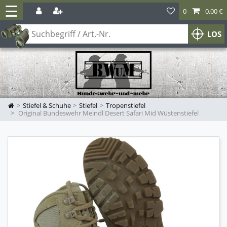
☰
0
0,00 €
LOS
Stiefel & Schuhe
Stiefel
Tropenstiefel
Original Bundeswehr Meindl Desert Safari Mid Wüstenstiefel