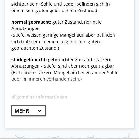
sichtbar sein. Sohle und Leder befinden sich in
einem sehr guten gebrauchten Zustand.)
normal gebraucht:
guter Zustand, normale
Abnutzungen
(Stiefel weisen geringe Mängel auf, aber befinden
sich trotzdem in einem allgemeinen guten
gebrauchten Zustand.)
stark gebraucht:
gebrauchter Zustand, stärkere
Abnutzungen - Stiefel sind aber noch gut tragbar
(Es können stärkere Mängel am Leder, an der Sohle
oder im Inneren vorhanden sein.)
allgemeine Informationen
++ Original Bundeswehr ++
Der Meindl Desert Safari Mid ist ein leichter und
bequemer Wüstenstiefel der perfekt für heiße und
trockene Regionen ausgelegt ist. Durch den