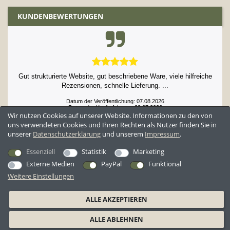
KUNDENBEWERTUNGEN
Gut strukturierte Website, gut beschriebene Ware, viele hilfreiche
Rezensionen, schnelle Lieferung. ...
Datum der Veröffentlichung: 07.08.2026
Datum der Kauferfahrung: 23.07.2026
Wir nutzen Cookies auf unserer Website. Informationen zu den von
uns verwendeten Cookies und Ihren Rechten als Nutzer finden Sie in
unserer
Daten­schutz­erklärung
und unserem
Impressum
.
52,897 Bewertungen
Essenziell
Statistik
Marketing
Externe Medien
PayPal
Funktional
Weitere Einstellungen
*Alle Preise inkl. ges. MwSt. zzgl.
Versandkosten
ALLE AKZEPTIEREN
AGB
Datenschutzerklärung
Widerrufsrecht
Widerrufsformular
ALLE ABLEHNEN
Barrierefreiheitserklärung
Impressum