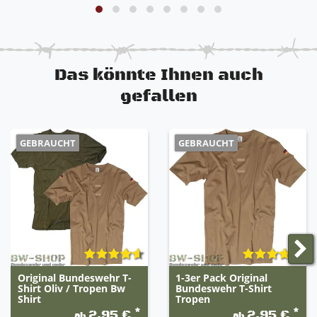
Meindl Multigrip® MTH® Sohle
sehr widerstandsfähig und robust
Lasche am hinteren Schaft für schnelleren
Einstieg
Eindringen von Sand und Kriechtieren wird
Das könnte Ihnen auch
durch spezielle Nähte verhindert
gefallen
extrem widerstandsfähig uns sehr robust
sehr guter Lauf- und Tragekomfort
GEBRAUCHT
GEBRAUCHT
Original Bundeswehr T-
1-3er Pack Original
Shirt Oliv / Tropen Bw
Bundeswehr T-Shirt
Shirt
Tropen
*
*
2,95 €
2,95 €
ab
ab