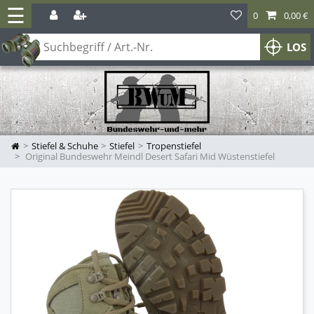
☰
0
0,00 €
LOS
Stiefel & Schuhe
Stiefel
Tropenstiefel
Original Bundeswehr Meindl Desert Safari Mid Wüstenstiefel