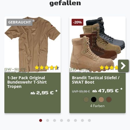
gefallen
GEBRAUCHT
-20%
1-3er Pack Original
Brandit Tactical Stiefel /
Bundeswehr T-Shirt
SWAT Boot
Tropen
*
47,95 €
ab
*
UVP 59,90 €
2,95 €
ab
4 Farben