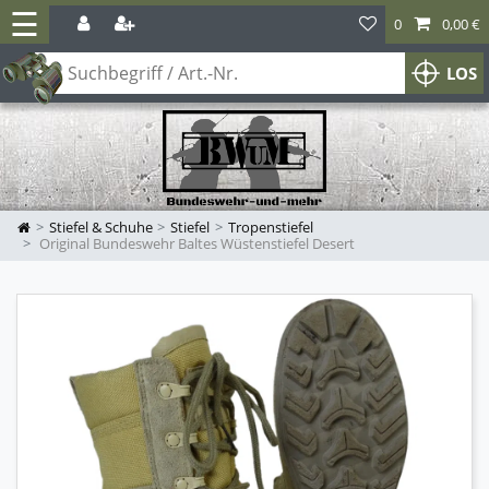
☰
0
0,00 €
LOS
Stiefel & Schuhe
Stiefel
Tropenstiefel
Original Bundeswehr Baltes Wüstenstiefel Desert