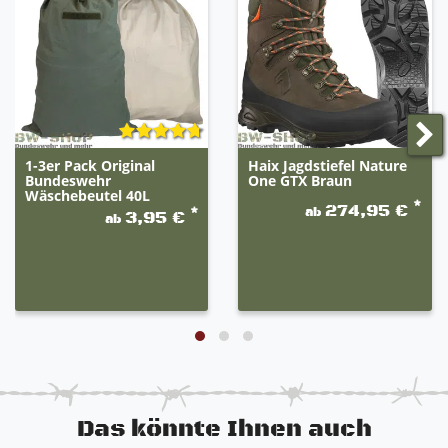
Stiefeln, ist es uns nicht möglich jeden Stiefel einzeln
abzubilden und genau zu beschreiben. Die Stiefel
sind der Abbildung ähnlich und können leicht
abweichen.
Bitte richten Sie sich nach der Artikelbeschreibung.
1-3er Pack Original
Haix Jagdstiefel Nature
Bundeswehr
One GTX Braun
Wäschebeutel 40L
*
274,95 €
ab
*
3,95 €
ab
Das könnte Ihnen auch