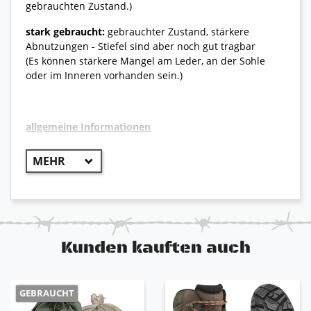
gebrauchten Zustand.)
stark gebraucht:
gebrauchter Zustand, stärkere
Abnutzungen - Stiefel sind aber noch gut tragbar
(Es können stärkere Mängel am Leder, an der Sohle
oder im Inneren vorhanden sein.)
allgemeine Informationen
++ Original Bundeswehr ++
verstärkter Zehen und Fersenbereich
sehr guter Lauf- und Tragekomfort
sehr widerstandsfähig und robust
Lasche am hinteren Schaft für schnelleren
Einstieg
Kunden kauften auch
antistatische Sohle, öl- und benzinbeständig
GEBRAUCHT
Bitte beachten Sie
: Aufgrund der Vielzahl von