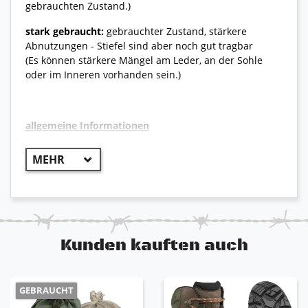
gebrauchten Zustand.)
stark gebraucht:
gebrauchter Zustand, stärkere
Abnutzungen - Stiefel sind aber noch gut tragbar
(Es können stärkere Mängel am Leder, an der Sohle
oder im Inneren vorhanden sein.)
allgemeine Informationen
++ Original Bundeswehr ++
verstärkter Zehen und Fersenbereich
sehr guter Lauf- und Tragekomfort
sehr widerstandsfähig und robust
Lasche am hinteren Schaft für schnelleren
Einstieg
Kunden kauften auch
antistatische Sohle, öl- und benzinbeständig
GEBRAUCHT
Bitte beachten Sie
: Aufgrund der Vielzahl von