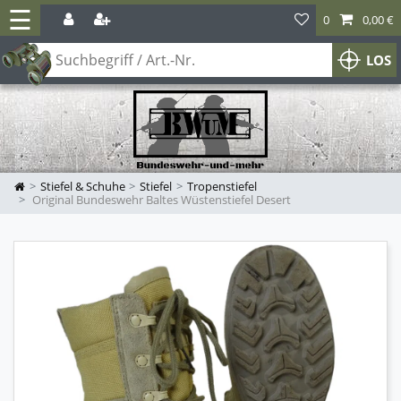
☰
0
0,00 €
LOS
Stiefel & Schuhe
Stiefel
Tropenstiefel
Original Bundeswehr Baltes Wüstenstiefel Desert