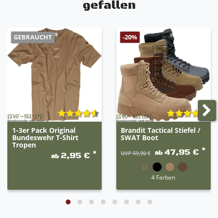
gefallen
GEBRAUCHT
-20%
1-3er Pack Original
Brandit Tactical Stiefel /
Bundeswehr T-Shirt
SWAT Boot
Tropen
*
47,95 €
ab
*
UVP 59,90 €
2,95 €
ab
4 Farben