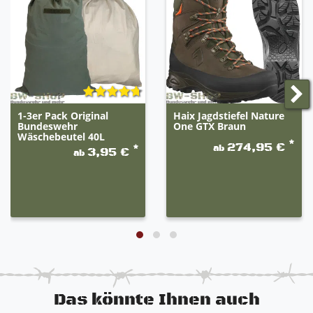
Stiefeln, ist es uns nicht möglich jeden Stiefel einzeln
abzubilden und genau zu beschreiben. Die Stiefel
sind der Abbildung ähnlich und können leicht
abweichen.
Bitte richten Sie sich nach der Artikelbeschreibung.
1-3er Pack Original
Haix Jagdstiefel Nature
Bundeswehr
One GTX Braun
Wäschebeutel 40L
*
274,95 €
ab
*
3,95 €
ab
Das könnte Ihnen auch