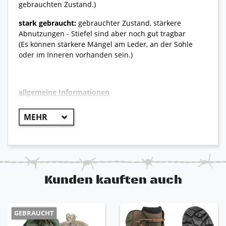
gebrauchten Zustand.)
stark gebraucht:
gebrauchter Zustand, stärkere
Abnutzungen - Stiefel sind aber noch gut tragbar
(Es können stärkere Mängel am Leder, an der Sohle
oder im Inneren vorhanden sein.)
allgemeine Informationen
++ Original Bundeswehr ++
verstärkter Zehen und Fersenbereich
sehr guter Lauf- und Tragekomfort
sehr widerstandsfähig und robust
Lasche am hinteren Schaft für schnelleren
Einstieg
Kunden kauften auch
antistatische Sohle, öl- und benzinbeständig
GEBRAUCHT
Bitte beachten Sie
: Aufgrund der Vielzahl von