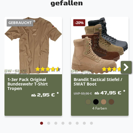
gefallen
GEBRAUCHT
-20%
1-3er Pack Original
Brandit Tactical Stiefel /
Bundeswehr T-Shirt
SWAT Boot
Tropen
*
47,95 €
ab
*
UVP 59,90 €
2,95 €
ab
4 Farben