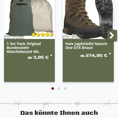
Stiefeln, ist es uns nicht möglich jeden Stiefel einzeln
abzubilden und genau zu beschreiben. Die Stiefel
sind der Abbildung ähnlich und können leicht
abweichen.
Bitte richten Sie sich nach der Artikelbeschreibung.
1-3er Pack Original
Haix Jagdstiefel Nature
Bundeswehr
One GTX Braun
Wäschebeutel 40L
*
274,95 €
ab
*
3,95 €
ab
Das könnte Ihnen auch