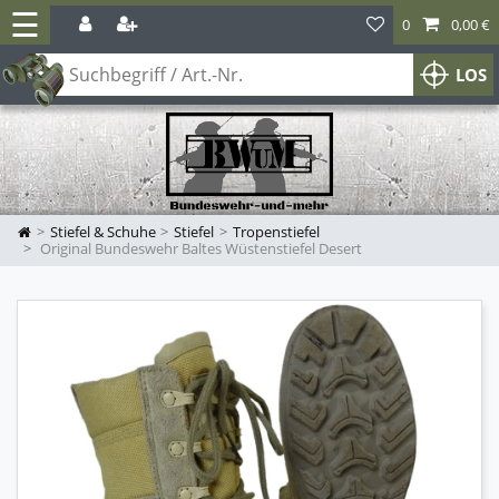
☰
0
0,00 €
LOS
Stiefel & Schuhe
Stiefel
Tropenstiefel
Original Bundeswehr Baltes Wüstenstiefel Desert