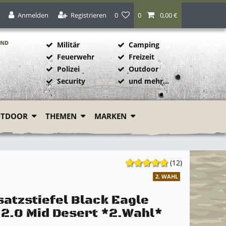
Anmelden
Registrieren
0
0
0,00 €
AND
Militär
Camping
Feuerwehr
Freizeit
Polizei
Outdoor
1
Security
und mehr...
UTDOOR
THEMEN
MARKEN
(12)
2. WAHL
satzstiefel Black Eagle
 2.0 Mid Desert *2.Wahl*