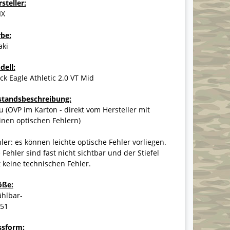
steller:
IX
rbe:
aki
dell:
ck Eagle Athletic 2.0 VT Mid
standsbeschreibung:
 (OVP im Karton - direkt vom Hersteller mit
inen optischen Fehlern)
ler: es können leichte optische Fehler vorliegen.
 Fehler sind fast nicht sichtbar und der Stiefel
 keine technischen Fehler.
öße:
ählbar-
-51
ssform: