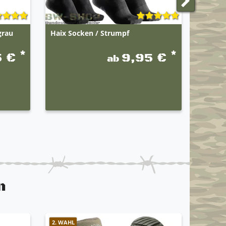
grau
Haix Socken / Strumpf
1-3er 
Wäsche
*
*
5 €
9,95 €
ab
n
2. WAHL