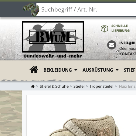
SCHNELLE
LIEFERUNG
INFO@B
Oder nutz
KONTAK
BEKLEIDUNG
AUSRÜSTUNG
STIE
ZUR STARTSEITE
Stiefel & Schuhe
Stiefel
Tropenstiefel
Haix Einsa