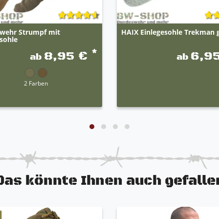
wehr Strumpf mit
HAIX Einlegesohle Trekman 
sohle
*
8,95 €
6,9
ab
ab
2 Farben
Das könnte Ihnen auch gefalle