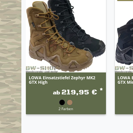
LOWA Einsatzstiefel Zephyr MK2
LOWA E
GTX High
GTX Mi
*
219,95 €
ab
2 Farben