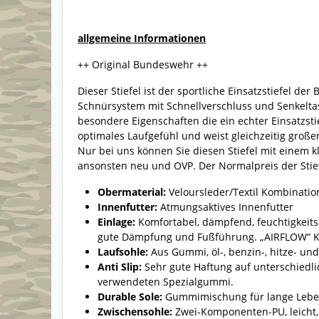
allgemeine Informationen
++ Original Bundeswehr ++
Dieser Stiefel ist der sportliche Einsatzstiefel de
Schnürsystem mit Schnellverschluss und Senkeltasc
besondere Eigenschaften die ein echter Einsatzstie
optimales Laufgefühl und weist gleichzeitig großen
Nur bei uns können Sie diesen Stiefel mit einem kl
ansonsten neu und OVP. Der Normalpreis der Stiefe
Obermaterial:
Veloursleder/Textil Kombinatio
Innenfutter:
Atmungsaktives Innenfutter
Einlage:
Komfortabel, dämpfend, feuchtigkeitsa
gute Dämpfung und Fußführung. „AIRFLOW“ K
Laufsohle:
Aus Gummi, öl-, benzin-, hitze- un
Anti Slip:
Sehr gute Haftung auf unterschiedli
verwendeten Spezialgummi.
Durable Sole:
Gummimischung für lange Lebe
Zwischensohle:
Zwei-Komponenten-PU, leicht,