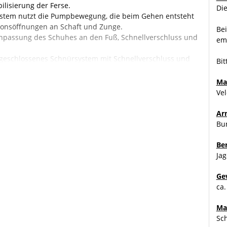
ilisierung der Ferse.
Die
ystem nutzt die Pumpbewegung, die beim Gehen entsteht
ationsöffnungen an Schaft und Zunge.
Bei
Anpassung des Schuhes an den Fuß, Schnellverschluss und
emp
 geschlossenes Schnürsystem mit Schnellverschluss und
Bit
lfrei, antistatisch, geeignet für Fast Roping, sehr
rhaft gute Dämpfung
Ma
Vel
Ar
Bu
Be
Jag
Ge
ca.
Ma
Sch