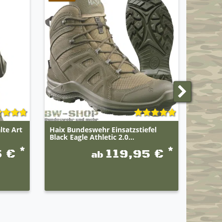
lte Art
Haix Bundeswehr Einsatzstiefel
BWuM T
Black Eagle Athletic 2.0...
Zipper
*
*
5 €
119,95 €
ab