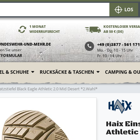
LOS
1 MONAT
KOSTENLOSER VERS
WIDERRUFSRECHT
AB 50 € (DE)
UNDESWEHR-UND-MEHR.DE
+49 (0)3877 - 561 17
en Sie unser
Mo. - Do. 10 - 15 Uhr
TFORMULAR
Fr. 10 - 14 Uhr
FEL & SCHUHE
RUCKSÄCKE & TASCHEN
CAMPING & O
tzstiefel Black Eagle Athletic 2.0 Mid Desert *2.Wahl*
Haix Ein
Athletic