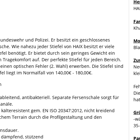
Her
HA
Fa
Kh
r Bundeswehr und Polizei. Er besitzt ein geschlossenes
Mo
he. Wie nahezu jeder Stiefel von HAIX besitzt er viele
Bla
fel benötigt. Er bietet durch sein geringes Gewicht ein
 Tragekomfort auf. Der perfekte Stiefel für jeden Bereich.
Zu
einen optischen Fehler (2. Wahl) erwerben. Die Stiefel sind
Neu
l liegt im Normalfall von 140,00€ - 180,00€.
kle
n
Feh
Die
bleitend, antibakteriell. Separate Fersenschale sorgt für
hat
anäle.
d kälteresistent gem. EN ISO 20347:2012, nicht kreidend
Gr
chem Terrain durch die Profilgestaltung und den
-w
35
nsdauer.
 dämpfend, stützend
Pa