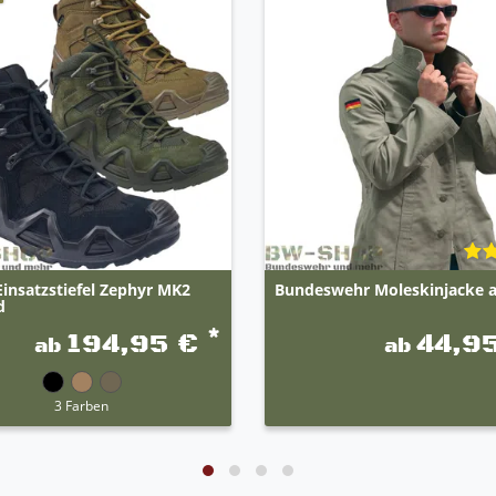
insatzstiefel Zephyr MK2
Bundeswehr Moleskinjacke a
d
*
194,95 €
44,9
ab
ab
3 Farben