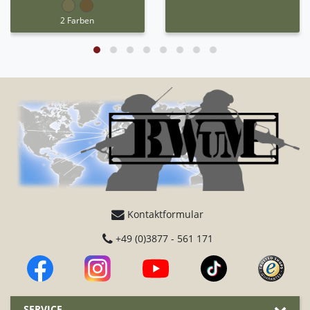
optimale Abrollbewegung
luftdurchlässige Schaumstoffpolsterung, die
2 Farben
beim Tragen vor Hitze und Kälte schützt
extrem widerstandsfähig uns sehr robust
auch für mittlere Alpineinsätze ausgelegt
Schneeschuhe: montierbar (z.B. Schneeschuh
Typ MSR Denali Classic)
Leichteisen: montierbar (z.B. Steigeisentyp Tyrol
P12)
angenehmer Tragekomfort
Kontaktformular
+49 (0)3877 - 561 171
SERVICE