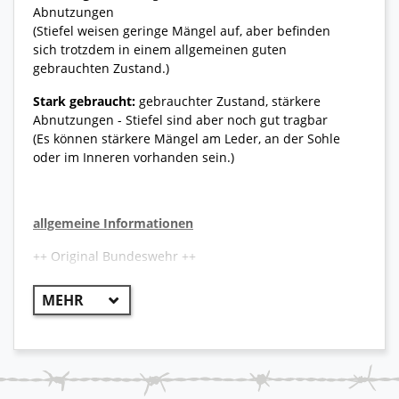
Abnutzungen
(Stiefel weisen geringe Mängel auf, aber befinden
sich trotzdem in einem allgemeinen guten
gebrauchten Zustand.)
Stark gebraucht:
gebrauchter Zustand, stärkere
Abnutzungen - Stiefel sind aber noch gut tragbar
(Es können stärkere Mängel am Leder, an der Sohle
oder im Inneren vorhanden sein.)
allgemeine Informationen
++ Original Bundeswehr ++
Der neue Meindl Kampfstiefel Combat Extreme in
schwerer Ausführung wird zukünftig als Ersatz für
alle bisherigen Kampfstiefel Modelle von Meindl zum
Einsatz kommen. Er ist sehr robust, widerstandsfähig
und durch die Eigenschaften von Gore-Tex
wasserabweisend und atmungsaktiv.