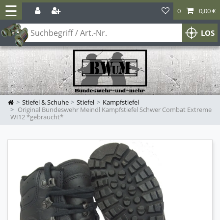
☰
0
0,00 €
LOS
Stiefel & Schuhe
Stiefel
Kampfstiefel
Original Bundeswehr Meindl Kampfstiefel Schwer Combat Extreme
WI12 *gebraucht*