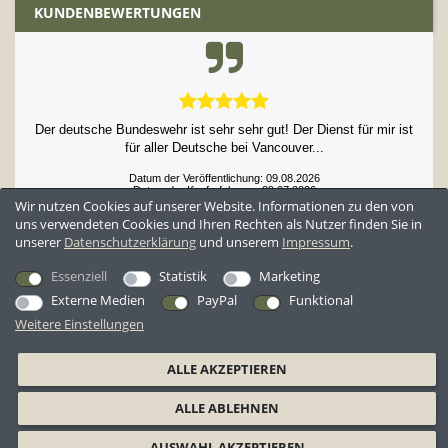
KUNDENBEWERTUNGEN
Super schneller Versand in den Norden Schwedens! Ware ist als
gebraucht angegeben, aber sie war nage...
Datum der Veröffentlichung: 09.08.2026
Datum der Kauferfahrung: 29.07.2026
Wir nutzen Cookies auf unserer Website. Informationen zu den von
uns verwendeten Cookies und Ihren Rechten als Nutzer finden Sie in
unserer
Daten­schutz­erklärung
und unserem
Impressum
.
52,984 Bewertungen
Essenziell
Statistik
Marketing
Externe Medien
PayPal
Funktional
Weitere Einstellungen
*Alle Preise inkl. ges. MwSt. zzgl.
Versandkosten
ALLE AKZEPTIEREN
AGB
Datenschutzerklärung
Widerrufsrecht
Widerrufsformular
ALLE ABLEHNEN
Barrierefreiheitserklärung
Impressum
AUSWAHL AKZEPTIEREN