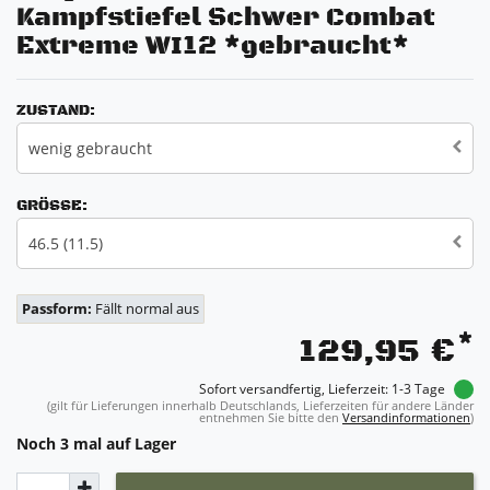
Kampfstiefel Schwer Combat
Extreme WI12 *gebraucht*
ZUSTAND:
wenig gebraucht
GRÖSSE:
46.5 (11.5)
Passform:
Fällt normal aus
*
129,95 €
Sofort versandfertig, Lieferzeit: 1-3 Tage
(gilt für Lieferungen innerhalb Deutschlands, Lieferzeiten für andere Länder
entnehmen Sie bitte den
Versandinformationen
)
Noch 3 mal auf Lager