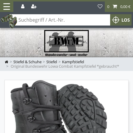
☰
0
0,00 €
LOS
Stiefel & Schuhe
Stiefel
Kampfstiefel
Original Bundeswehr Lowa Combat Kampfstiefel *gebraucht*