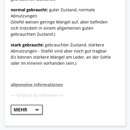
normal gebraucht:
guter Zustand, normale
Abnutzungen
(Stiefel weisen geringe Mängel auf, aber befinden
sich trotzdem in einem allgemeinen guten
gebrauchten Zustand.)
stark gebraucht:
gebrauchter Zustand, stärkere
Abnutzungen - Stiefel sind aber noch gut tragbar
(Es können stärkere Mängel am Leder, an der Sohle
oder im Inneren vorhanden sein.)
allgemeine Informationen
++ Original Bundeswehr ++
Der aktuelle Lowa Kampfstiefel in schwerer
Ausführung wird zukünftig als Ersatz für den
bisherigen Lowa Kampfstiefel Modelle zum Einsatz
kommen. Er ist sehr robust, widerstandsfähig und