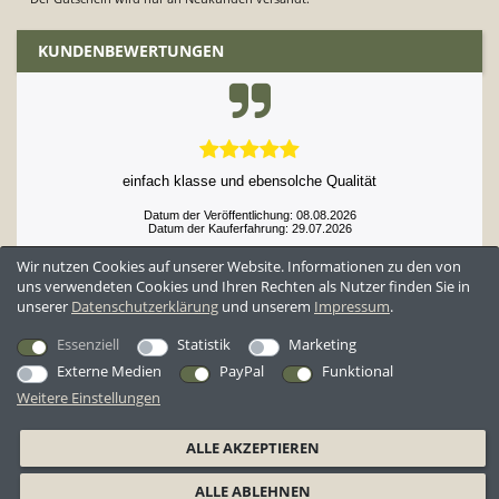
KUNDENBEWERTUNGEN
einfach klasse und ebensolche Qualität
Datum der Veröffentlichung: 08.08.2026
Datum der Kauferfahrung: 29.07.2026
Wir nutzen Cookies auf unserer Website. Informationen zu den von
uns verwendeten Cookies und Ihren Rechten als Nutzer finden Sie in
unserer
Daten­schutz­erklärung
und unserem
Impressum
.
52,929 Bewertungen
Essenziell
Statistik
Marketing
Externe Medien
PayPal
Funktional
Weitere Einstellungen
*Alle Preise inkl. ges. MwSt. zzgl.
Versandkosten
ALLE AKZEPTIEREN
AGB
Datenschutzerklärung
Widerrufsrecht
Widerrufsformular
ALLE ABLEHNEN