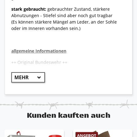
stark gebraucht:
gebrauchter Zustand, stärkere
Abnutzungen - Stiefel sind aber noch gut tragbar
(Es können stärkere Mängel am Leder, an der Sohle
oder im Inneren vorhanden sein.)
allgemeine Informationen
++ Original Bundeswehr ++
Der aktuelle Lowa Kampfstiefel in schwerer
Ausführung wird zukünftig als Ersatz für den
bisherigen Lowa Kampfstiefel Modelle zum Einsatz
kommen. Er ist sehr robust, widerstandsfähig und
durch die Eigenschaften von Gore-Tex
wasserabweisend und atmungsaktiv.
Kunden kauften auch
Aus Beständen der Bundeswehr
Obermaterial aus voll narbigem,
glatten, hydrophobierten Waterproofleder,
ANGEBOT
äußerst strapazierfähig