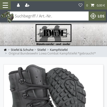
☰
0
0,00 €
LOS
Stiefel & Schuhe
Stiefel
Kampfstiefel
Original Bundeswehr Lowa Combat Kampfstiefel *gebraucht*