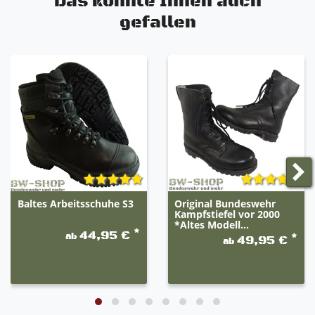
Das könnte Ihnen auch
griffig, durchtrittsicher, nicht kreidend,
gefallen
antistatisch und rutschsicher ist
Optimale Abrollbewegung
Extrem widerstandsfähig uns sehr robust
Angenehmer Tragekomfort
Baltes Arbeitsschuhe S3
Original Bundeswehr
Kampfstiefel vor 2000
*Altes Modell...
*
44,95 €
ab
*
49,95 €
ab