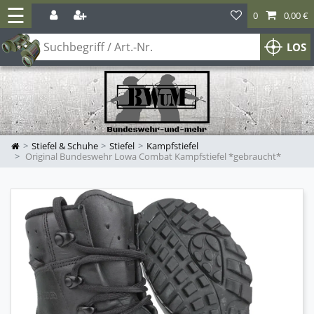
☰
0
0,00 €
LOS
Stiefel & Schuhe
Stiefel
Kampfstiefel
Original Bundeswehr Lowa Combat Kampfstiefel *gebraucht*