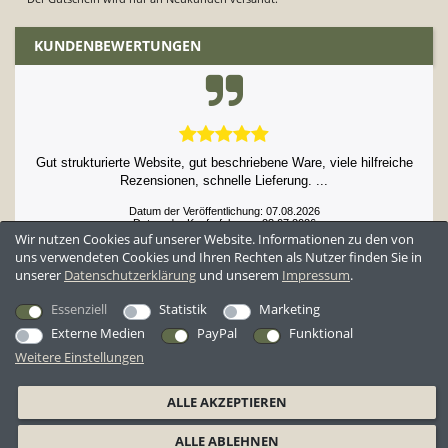
KUNDENBEWERTUNGEN
Gut strukturierte Website, gut beschriebene Ware, viele hilfreiche
Rezensionen, schnelle Lieferung. ...
Datum der Veröffentlichung: 07.08.2026
Datum der Kauferfahrung: 23.07.2026
Wir nutzen Cookies auf unserer Website. Informationen zu den von
uns verwendeten Cookies und Ihren Rechten als Nutzer finden Sie in
unserer
Daten­schutz­erklärung
und unserem
Impressum
.
52,929 Bewertungen
Essenziell
Statistik
Marketing
Externe Medien
PayPal
Funktional
Weitere Einstellungen
*Alle Preise inkl. ges. MwSt. zzgl.
Versandkosten
ALLE AKZEPTIEREN
AGB
Datenschutzerklärung
Widerrufsrecht
Widerrufsformular
ALLE ABLEHNEN