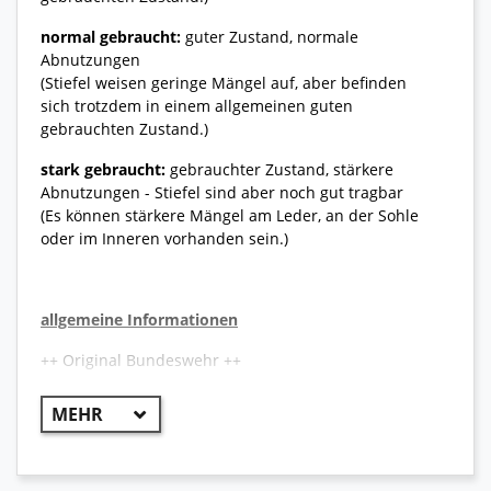
normal gebraucht:
guter Zustand, normale
Abnutzungen
(Stiefel weisen geringe Mängel auf, aber befinden
sich trotzdem in einem allgemeinen guten
gebrauchten Zustand.)
stark gebraucht:
gebrauchter Zustand, stärkere
Abnutzungen - Stiefel sind aber noch gut tragbar
(Es können stärkere Mängel am Leder, an der Sohle
oder im Inneren vorhanden sein.)
allgemeine Informationen
++ Original Bundeswehr ++
Der aktuelle Lowa Kampfstiefel in schwerer
Ausführung wird zukünftig als Ersatz für den
bisherigen Lowa Kampfstiefel Modelle zum Einsatz
kommen. Er ist sehr robust, widerstandsfähig und