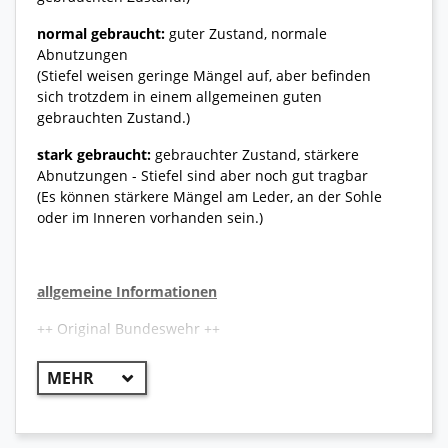
normal gebraucht:
guter Zustand, normale
Abnutzungen
(Stiefel weisen geringe Mängel auf, aber befinden
sich trotzdem in einem allgemeinen guten
gebrauchten Zustand.)
stark gebraucht:
gebrauchter Zustand, stärkere
Abnutzungen - Stiefel sind aber noch gut tragbar
(Es können stärkere Mängel am Leder, an der Sohle
oder im Inneren vorhanden sein.)
allgemeine Informationen
++ Original Bundeswehr ++
Der aktuelle Lowa Kampfstiefel in schwerer
Ausführung wird zukünftig als Ersatz für den
bisherigen Lowa Kampfstiefel Modelle zum Einsatz
kommen. Er ist sehr robust, widerstandsfähig und