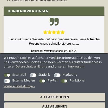
KUNDENBEWERTUNGEN
Gut strukturierte Website, gut beschriebene Ware, viele hilfreiche
Rezensionen, schnelle Lieferung. ...
Datum der Veröffentlichung: 07.08.2026
Datum der Kauferfahrung: 23.07.2026
Wir nutzen Cookies auf unserer Website. Informationen zu den von
uns verwendeten Cookies und Ihren Rechten als Nutzer finden Sie in
unserer
Daten­schutz­erklärung
und unserem
Impressum
.
52,929 Bewertungen
Essenziell
Statistik
Marketing
Externe Medien
PayPal
Funktional
Weitere Einstellungen
*Alle Preise inkl. ges. MwSt. zzgl.
Versandkosten
ALLE AKZEPTIEREN
AGB
Datenschutzerklärung
Widerrufsrecht
Widerrufsformular
ALLE ABLEHNEN