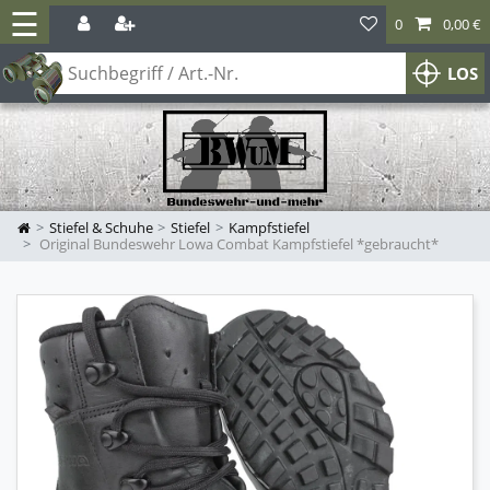
☰
0
0,00 €
LOS
Stiefel & Schuhe
Stiefel
Kampfstiefel
Original Bundeswehr Lowa Combat Kampfstiefel *gebraucht*