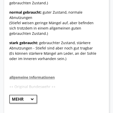
gebrauchten Zustand.)
normal gebraucht:
guter Zustand, normale
Abnutzungen
(Stiefel weisen geringe Mängel auf, aber befinden
sich trotzdem in einem allgemeinen guten
gebrauchten Zustand.)
stark gebraucht:
gebrauchter Zustand, stärkere
Abnutzungen - Stiefel sind aber noch gut tragbar
(Es können stärkere Mängel am Leder, an der Sohle
oder im Inneren vorhanden sein.)
allgemeine Informationen
++ Original Bundeswehr ++
Der neue Haix Kampfschuh in leichter Ausführung,
auch bekannt als Haix Scout 1.0 ist das aktuelle
Modell der Bundeswehr und wird zukünftig als
Ersatz für den normalen Bundeswehr Bergstiefel