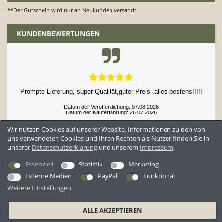
**Der Gutschein wird nur an Neukunden versandt.
KUNDENBEWERTUNGEN
Prompte Lieferung, super Qualität,guter Preis ,alles bestens!!!!!
Datum der Veröffentlichung: 07.08.2026
Datum der Kauferfahrung: 26.07.2026
Wir nutzen Cookies auf unserer Website. Informationen zu den von
uns verwendeten Cookies und Ihren Rechten als Nutzer finden Sie in
unserer
Daten­schutz­erklärung
und unserem
Impressum
.
52,897 Bewertungen
Essenziell
Statistik
Marketing
Externe Medien
PayPal
Funktional
Weitere Einstellungen
*Alle Preise inkl. ges. MwSt. zzgl.
Versandkosten
ALLE AKZEPTIEREN
AGB
Datenschutzerklärung
Widerrufsrecht
Widerrufsformular