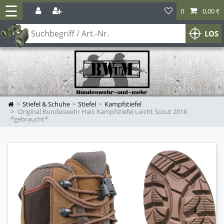
☰
0
0,00 €
LOS
Stiefel & Schuhe
Stiefel
Kampfstiefel
Original Bundeswehr Haix Kampfstiefel Leicht Scout 2018
*gebraucht*