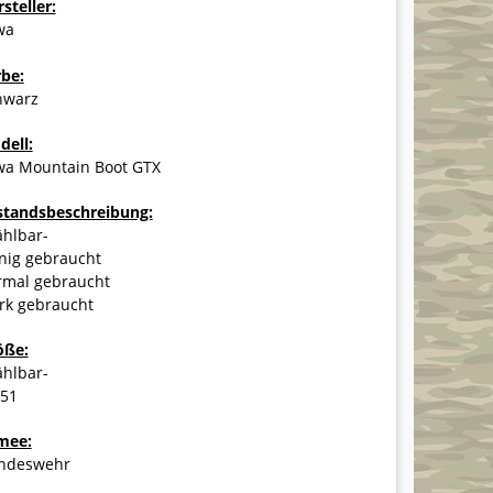
steller:
wa
rbe:
hwarz
dell:
wa Mountain Boot GTX
standsbeschreibung:
ählbar-
nig gebraucht
rmal gebraucht
rk gebraucht
öße:
ählbar-
-51
mee:
ndeswehr