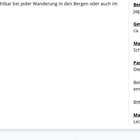
ichtbar bei jeder Wanderung in den Bergen oder auch im
Be
Jag
Ge
ca.
Ma
Sch
Pa
Die
Bei
eraufnahme
emp
Bit
er beim alpinen Einsatz
Ma
Le