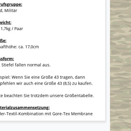
rufsgruppe:
d, Militär
wicht:
 1,7kg / Paar
ße:
afthöhe: ca. 17,0cm
ssform:
 Stiefel fallen normal aus.
spiel: Wenn Sie eine Größe 43 tragen, dann
fehlen wir auch eine Größe 43 (8,5) zu kaufen.
te beachten Sie trotzdem unsere Größentabelle.
terialzusammensetzung:
der-Textil-Kombination mit Gore-Tex Membrane