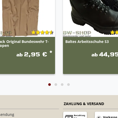
ack Original Bundeswehr T-
Baltes Arbeitsschuhe S3
ropen
*
2,95 €
44,9
ab
ab
ZAHLUNG & VERSAND
sendung