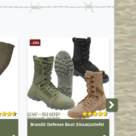
-23%
Brandit Defense Boot Einsatzstiefel
HAIX E