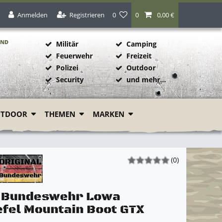
Anmelden
Registrieren
0
0
0,00 €
AND
Militär
Camping
Feuerwehr
Freizeit
Polizei
Outdoor
1
Security
und mehr...
UTDOOR
THEMEN
MARKEN
(0)
l Bundeswehr Lowa
efel Mountain Boot GTX