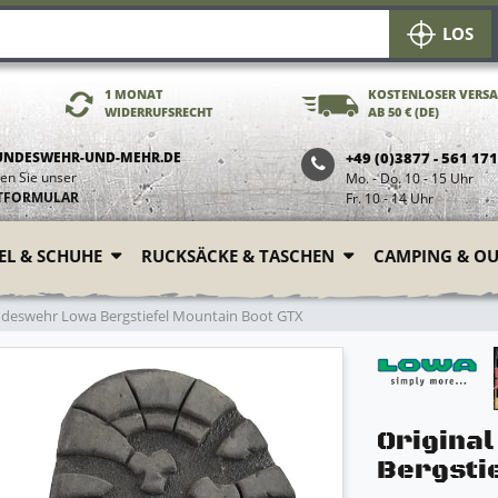
LOS
1 MONAT
KOSTENLOSER VERS
WIDERRUFSRECHT
AB 50 € (DE)
UNDESWEHR-UND-MEHR.DE
+49 (0)3877 - 561 17
en Sie unser
Mo. - Do. 10 - 15 Uhr
TFORMULAR
Fr. 10 - 14 Uhr
FEL & SCHUHE
RUCKSÄCKE & TASCHEN
CAMPING & O
ndeswehr Lowa Bergstiefel Mountain Boot GTX
Origina
Bergsti