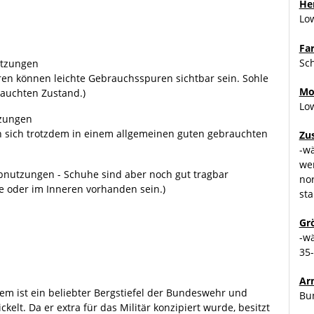
Her
Lo
Fa
Sc
utzungen
en können leichte Gebrauchsspuren sichtbar sein. Sohle
Mo
rauchten Zustand.)
Lo
tzungen
n sich trotzdem in einem allgemeinen guten gebrauchten
Zu
-w
we
bnutzungen - Schuhe sind aber noch gut tragbar
no
e oder im Inneren vorhanden sein.)
sta
Gr
-w
35
Ar
m ist ein beliebter Bergstiefel der Bundeswehr und
Bu
kelt. Da er extra für das Militär konzipiert wurde, besitzt