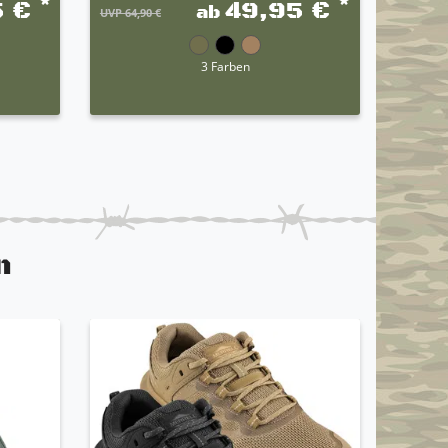
*
*
5 €
49,95 €
ab
UVP 64,90 €
3 Farben
n
2. WAHL