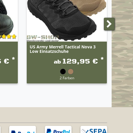
US Army Merrell Tactical Nova 3
Origin
Low Einsatzschuhe
Bergst
*
*
5 €
129,95 €
ab
2 Farben