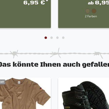
*
6,95 €
8,9
ab
2 Farben
Das könnte Ihnen auch gefalle
CHT