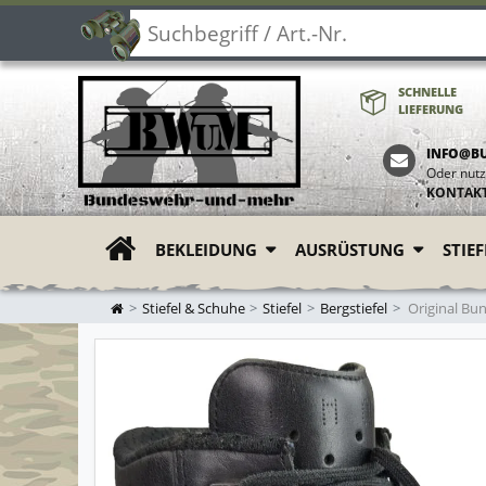
SCHNELLE
LIEFERUNG
INFO@B
Oder nutz
KONTAK
BEKLEIDUNG
AUSRÜSTUNG
STIE
ZUR STARTSEITE
Stiefel & Schuhe
Stiefel
Bergstiefel
Original Bu