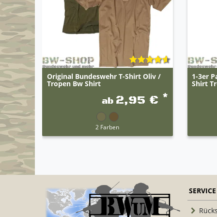
Original Bundeswehr T-Shirt Oliv /
1-3er P
Tropen Bw Shirt
Shirt T
*
2,95 €
ab
2 Farben
SERVICE
Rück