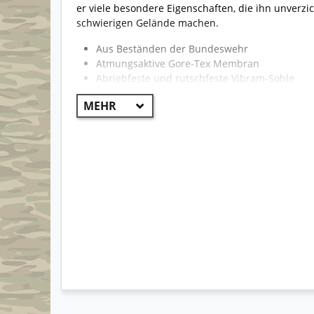
er viele besondere Eigenschaften, die ihn unverz
schwierigen Gelände machen.
Aus Beständen der Bundeswehr
Atmungsaktive Gore-Tex Membran
Abriebfeste und rutschfeste Vibram-Sohle
Zwei-Zonen Schnellschnürsystem
Hohe Gelenkstabilität
Brems-, Abstoß- und Stabilitätszonen
Verstärkte Brandsohle
Dämpfende PU-Zwischensohle
Hinterschnittene Absatzfront
SPS-System
Wasserabweisend und resistent gegen Wass
Wenig Nähte bieten optimale Stabilität
Optimale Abrollbewegung
Extrem widerstandsfähig und sehr robust
Auch hervorragende Stiefel bei viel Gepäck od
Angenehmer Tragekomfort