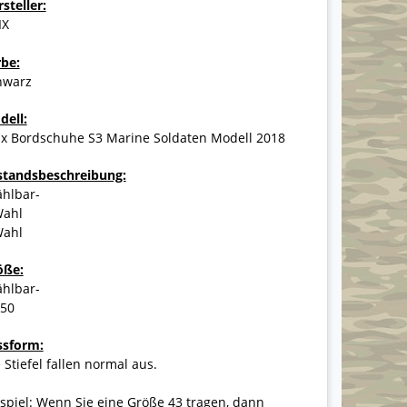
steller:
IX
rbe:
hwarz
dell:
ix Bordschuhe S3 Marine Soldaten Modell 2018
standsbeschreibung:
ählbar-
Wahl
Wahl
öße:
ählbar-
-50
ssform:
 Stiefel fallen normal aus.
spiel: Wenn Sie eine Größe 43 tragen, dann