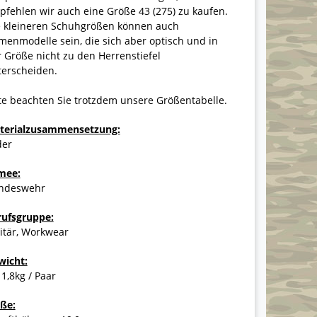
fehlen wir auch eine Größe 43 (275) zu kaufen.
e kleineren Schuhgrößen können auch
enmodelle sein, die sich aber optisch und in
 Größe nicht zu den Herrenstiefel
terscheiden.
te beachten Sie trotzdem unsere Größentabelle.
terialzusammensetzung:
der
mee:
ndeswehr
rufsgruppe:
itär, Workwear
wicht:
 1,8kg / Paar
ße: