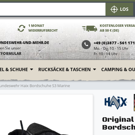
LOS
1 MONAT
KOSTENLOSER VERS
WIDERRUFSRECHT
AB 50 € (DE)
UNDESWEHR-UND-MEHR.DE
+49 (0)3877 - 561 17
en Sie unser
Mo. - Do. 10 - 15 Uhr
TFORMULAR
Fr. 10 - 14 Uhr
FEL & SCHUHE
RUCKSÄCKE & TASCHEN
CAMPING & O
Bundeswehr Haix Bordschuhe S3 Marine
Origina
Bordsch