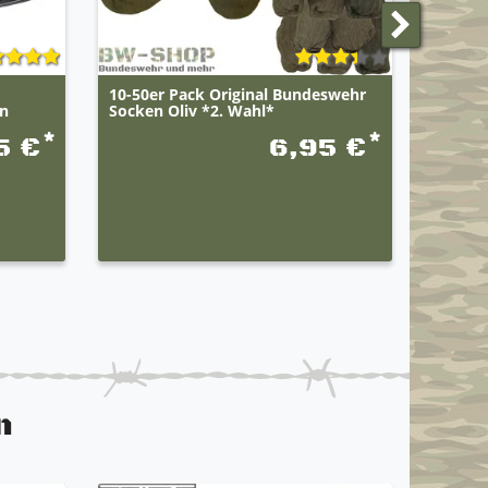
10-50er Pack Original Bundeswehr
Bundes
rn
Socken Oliv *2. Wahl*
Frotte
*
*
5 €
6,95 €
n