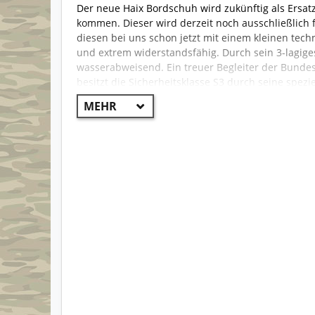
Der neue Haix Bordschuh wird zukünftig als Ersatz
kommen. Dieser wird derzeit noch ausschließlich 
diesen bei uns schon jetzt mit einem kleinen tech
und extrem widerstandsfähig. Durch sein 3-lagige
wasserabweisend. Ein treuer Begleiter der Bundes
besitzt die Sicherheitsklasse S3 durch seine spez
Sie perfekt gegen alle Arten von Gefahren am Fu
X1 Stiefel übernommen und bietet somit hervorra
Obermaterial:
Waterproof Leder, hydrophobiert
Innenfutter:
CROSSTECH® Laminat Technology
atmungsaktiv. Abriebfester Futterstoff mit op
für flexiblen Wechseleinsatz im Innen- und 
Blut und andere Körperflüssigkeiten (Schutz g
Chemikalienschutz.
Einlage:
Komfortabel, dämpfend und feuchtigke
Dämpfung und Fußführung. „AIRFLOW“ Kanäle. 
der korrekten Schuhgröße.
Vliesbrandsohle:
Feuchtigkeit absorbierende 
Sohle:
Gummi/PU Sohle mit robustem Straßen-/
rutschhemmend – auch bei Kälte. Der PU-Dämp
hervorragende Laufeigenschaften. Sehr gute Iso