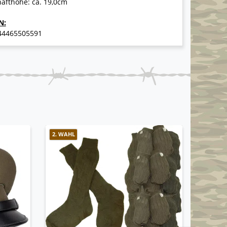
afthöhe: ca. 19,0cm
N:
44465505591
2. WAHL