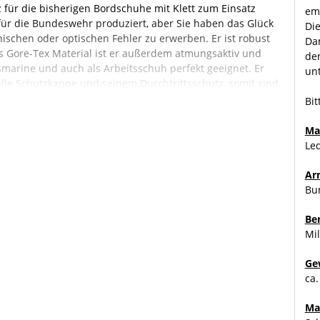
 für die bisherigen Bordschuhe mit Klett zum Einsatz
emp
für die Bundeswehr produziert, aber Sie haben das Glück
Di
nischen oder optischen Fehler zu erwerben. Er ist robust
Dam
s Gore-Tex Material ist er außerdem atmungsaktiv und
der
marine und auch als Arbeitsschuh perfekt geeignet. Er
un
ielle Schutzkappe und seinem Durchtrittsschutz, somit sind
ß geschützt. Das Schnürsystem wurde vom bekannten Haix
Bit
gende Eigenschaften.
Ma
, atmungsaktiv, 2,0 – 2,0 mm dick.
Le
- 3-Lagen CROSSTECH® Laminat, wasserdicht und
timalem Klimakomfort für alle Jahreszeiten, insbesondere
Ar
Außenbereich. Hervorragender Penetrationsschutz gegen
Bu
egen daraus resultierende Viren und Bakterien). Erhöhter
Be
itsableitend. Separate Fersenschale sorgt für gute
Mil
„Perfect-Fit“ Markierung für eine optimale Überprüfung
Ge
Vliesbrandsohle
ca.
Geländeprofil, erhöhtem Abrollkomfort, abriebfest und
fungskeil mit seinem geringen Gewicht sorgt für
Ma
lation gegen Kälte. Die Laufsohle ist hitze-, öl- und