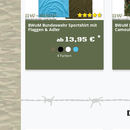
BWuM Bundeswehr Sportshirt mit
BWuM B
Flaggen & Adler
Camoufl
*
13,95 €
ab
4 Farben