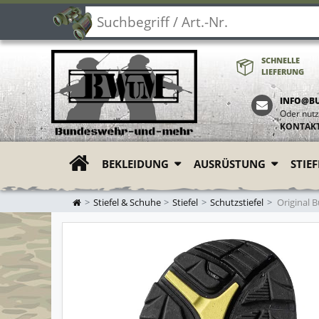
SCHNELLE
LIEFERUNG
INFO@B
Oder nutz
KONTAK
BEKLEIDUNG
AUSRÜSTUNG
STIE
ZUR STARTSEITE
Stiefel & Schuhe
Stiefel
Schutzstiefel
Original 