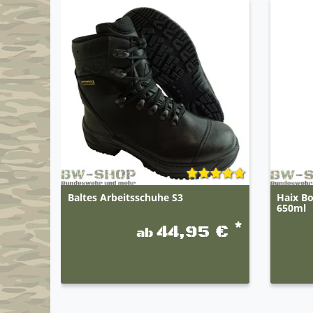
Baltes Arbeitsschuhe S3
Haix Bo
650ml
*
44,95 €
ab