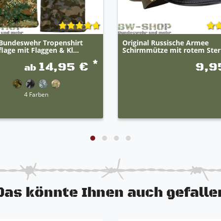
undeswehr Tropenshirt
Original Russische Armee
age mit Flaggen & Kl...
Schirmmütze mit rotem Ste
*
14,95 €
9,9
ab
4 Farben
Das könnte Ihnen auch gefalle