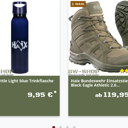
2. WAHL
ttle Light blue Trinkflasche
Haix Bundeswehr Einsatzstie
Black Eagle Athletic 2.0...
*
9,95 €
119,9
ab