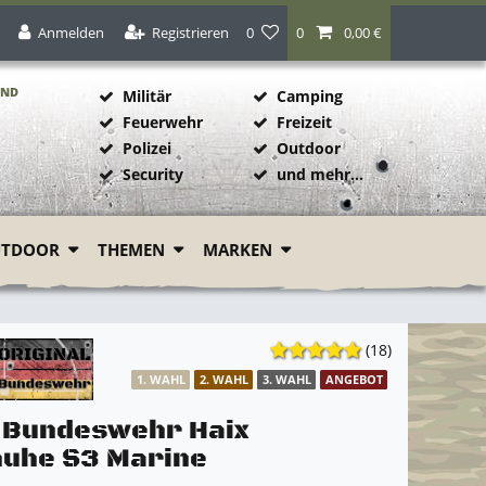
Anmelden
Registrieren
0
0
0,00 €
AND
Militär
Camping
Feuerwehr
Freizeit
Polizei
Outdoor
1
Security
und mehr...
UTDOOR
THEMEN
MARKEN
(18)
1. WAHL
2. WAHL
3. WAHL
ANGEBOT
l Bundeswehr Haix
uhe S3 Marine