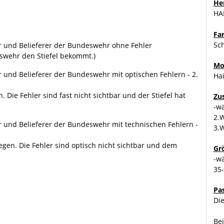
Her
HA
Fa
Sc
r und Belieferer der Bundeswehr ohne Fehler
eswehr den Stiefel bekommt.)
Mo
r und Belieferer der Bundeswehr mit optischen Fehlern - 2.
Ha
. Die Fehler sind fast nicht sichtbar und der Stiefel hat
Zu
-w
2.
r und Belieferer der Bundeswehr mit technischen Fehlern -
3.
liegen. Die Fehler sind optisch nicht sichtbar und dem
Gr
-w
35
Pa
Die
Bei