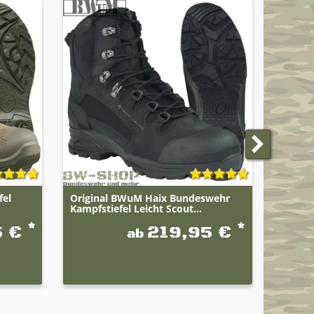
ANGEBO
fel
Original BWuM Haix Bundeswehr
Origin
Kampfstiefel Leicht Scout...
Traini
Modell
*
*
5 €
219,95 €
ab