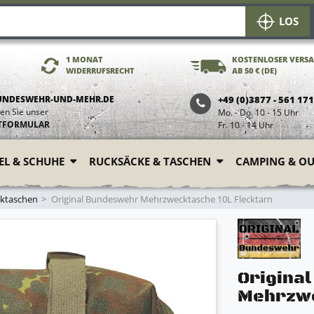
LOS
1 MONAT
KOSTENLOSER VERS
WIDERRUFSRECHT
AB 50 € (DE)
UNDESWEHR-UND-MEHR.DE
+49 (0)3877 - 561 17
en Sie unser
Mo. - Do. 10 - 15 Uhr
TFORMULAR
Fr. 10 - 14 Uhr
FEL & SCHUHE
RUCKSÄCKE & TASCHEN
CAMPING & O
ktaschen
Original Bundeswehr Mehrzwecktasche 10L Flecktarn
Origina
Mehrzwe