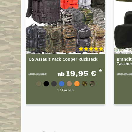
US Assault Pack Cooper Rucksack
Brandi
Taschen
*
19,95 €
ab
UVP 39,90 €
UVP 21,90
17 Farben