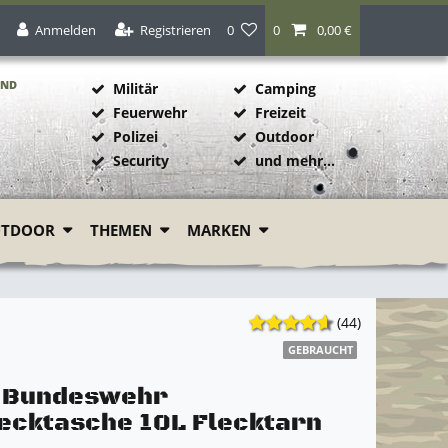
Anmelden
Registrieren
0
0
0,00 €
AND
Militär
Camping
Feuerwehr
Freizeit
Polizei
Outdoor
1
Security
und mehr...
UTDOOR
THEMEN
MARKEN
(44)
GEBRAUCHT
l Bundeswehr
cktasche 10L Flecktarn