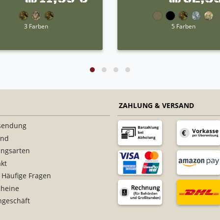
3 Farben
5 Farben
ZAHLUNG & VERSAND
sendung
and
ungsarten
kt
 Häufige Fragen
cheine
ngeschäft