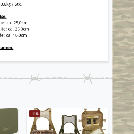
 0,6kg / Stk.
ße:
e: ca. 25,0cm
ite: ca. 25,0cm
fe: ca. 10,0cm
lumen:
L
ANGEBO
-11%