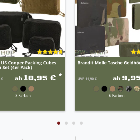
t US Cooper Packing Cubes
Brandit Molle Tasche Geldbö
 Set (4er Pack)
*
18,95 €
9,9
ab
ab
 €
UVP 11,90 €
3 Farben
6 Farben