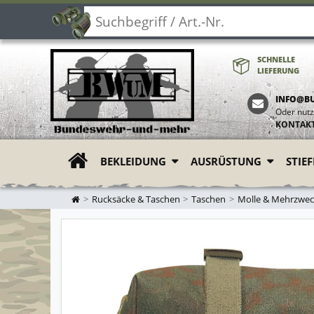
SCHNELLE
LIEFERUNG
INFO@B
Oder nutz
KONTAK
BEKLEIDUNG
AUSRÜSTUNG
STIE
ZUR STARTSEITE
Rucksäcke & Taschen
Taschen
Molle & Mehrzwec