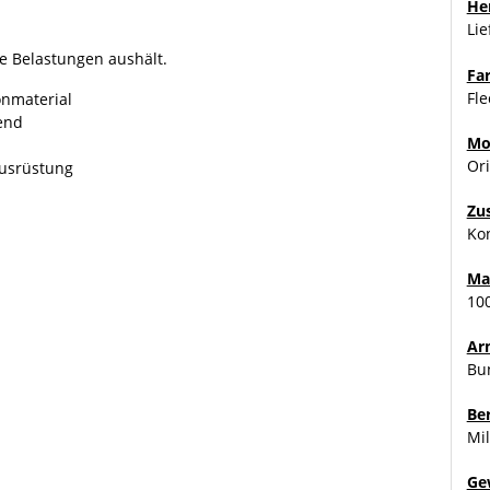
Her
Li
he Belastungen aushält.
Fa
Fle
onmaterial
end
Mo
Or
ausrüstung
Zu
Kon
Ma
10
Ar
Bu
Be
Mil
Ge