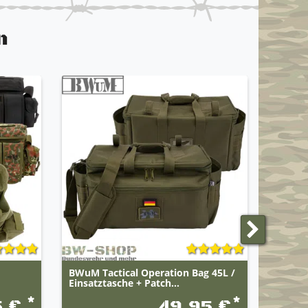
n
TOP
BWuM Tactical Operation Bag 45L /
Origin
Einsatztasche + Patch...
*
*
5 €
49,95 €