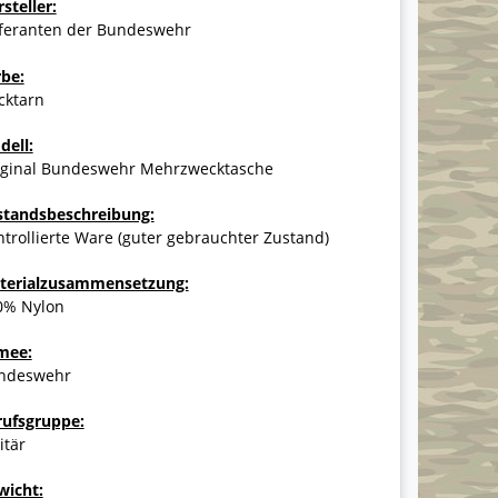
steller:
eferanten der Bundeswehr
rbe:
cktarn
dell:
iginal Bundeswehr Mehrzwecktasche
standsbeschreibung:
trollierte Ware (guter gebrauchter Zustand)
terialzusammensetzung:
0% Nylon
mee:
ndeswehr
rufsgruppe:
itär
wicht: