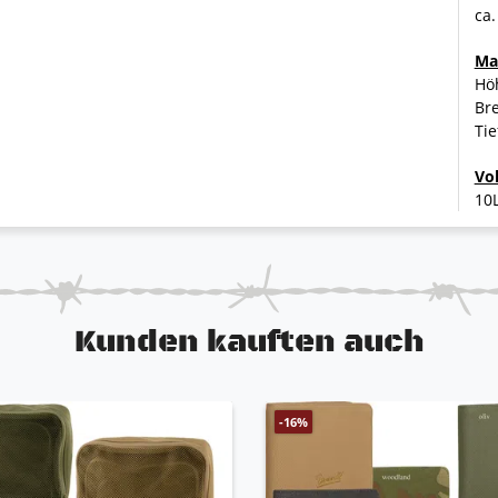
ca.
Ma
Höh
Bre
Tie
Vo
10
Kunden kauften auch
-16%