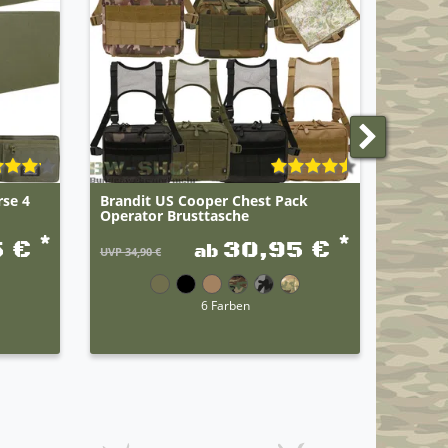
rse 4
Brandit US Cooper Chest Pack
Army P
Operator Brusttasche
(2er Pa
*
*
5 €
30,95 €
ab
UVP 34,90 €
UVP 12,9
6 Farben