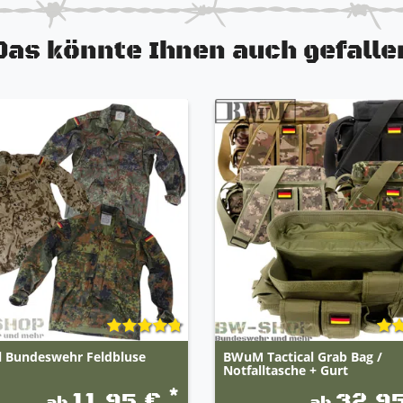
Das könnte Ihnen auch gefalle
l Bundeswehr Feldbluse
BWuM Tactical Grab Bag /
Notfalltasche + Gurt
*
11,95 €
32,9
ab
ab