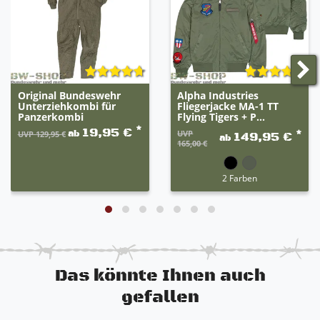
Bein
integrierte Schulterklappen mit Klett an beiden
Schultern (kann fehlen)
Gummizug und Klett an der Taille zum optimalen
Anpassen
mit teilweise mehreren aufgenähten
Original Bundeswehr
Alpha Industries
Klettverschlüssen zum Befestigen von
Unterziehkombi für
Fliegerjacke MA-1 TT
Panzerkombi
Flying Tigers + P...
Namensschildern, Abzeichen etc...
*
19,95 €
*
ab
UVP
UVP 129,95 €
149,95 €
ab
165,00 €
2 Farben
Das könnte Ihnen auch
gefallen