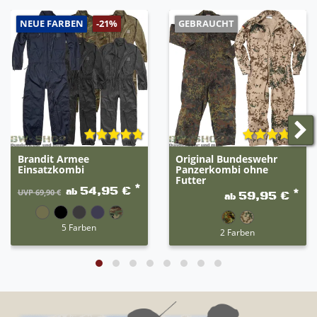
NEUE FARBEN
GEBRAUCHT
-21%
Brandit Armee
Original Bundeswehr
Einsatzkombi
Panzerkombi ohne
Futter
*
54,95 €
ab
*
UVP 69,90 €
59,95 €
ab
5 Farben
2 Farben