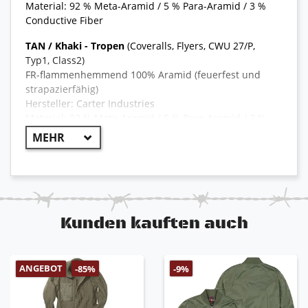
Material: 92 % Meta-Aramid / 5 % Para-Aramid / 3 %
Conductive Fiber
TAN / Khaki - Tropen
(Coveralls, Flyers, CWU 27/P,
Typ1, Class2)
FR-flammenhemmend 100% Aramid (feuerfest und
strapazierfähig)
Hersteller: Carter Industries
Material: 92 % Meta-Aramid / 5 % Para-Aramid / 3 %
Conductive Fiber
allgemeine Informationen
++ Original US Army ++
Kunden kauften auch
mehrere Taschen (Beintaschen, Seitentaschen,
Brusttaschen, Armtaschen) mit Reißverschluss
Belüftungslöcher unter den Achseln
ANGEBOT
-85%
-9%
Armabschluss mit Klettverschluss
Beinabschluss mit Reißverschluss
integrierte Messertasche mit Knopf am linken