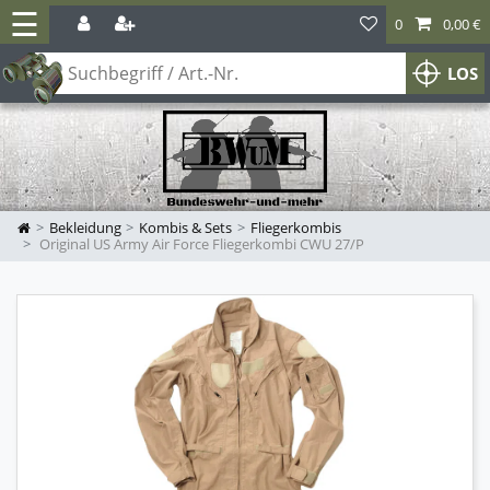
☰
0
0,00 €
LOS
Bekleidung
Kombis & Sets
Fliegerkombis
Original US Army Air Force Fliegerkombi CWU 27/P