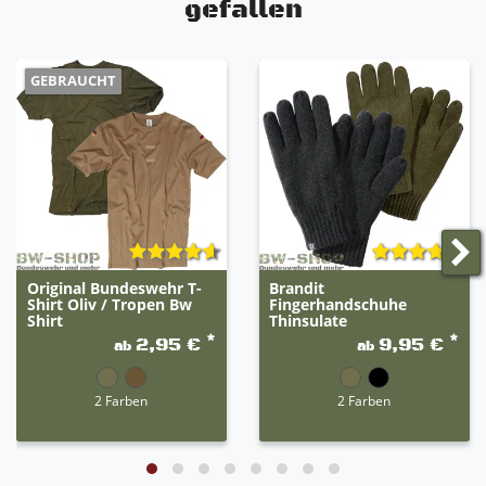
gefallen
GEBRAUCHT
Original Bundeswehr T-
Brandit
Shirt Oliv / Tropen Bw
Fingerhandschuhe
Shirt
Thinsulate
*
*
2,95 €
9,95 €
ab
ab
2 Farben
2 Farben