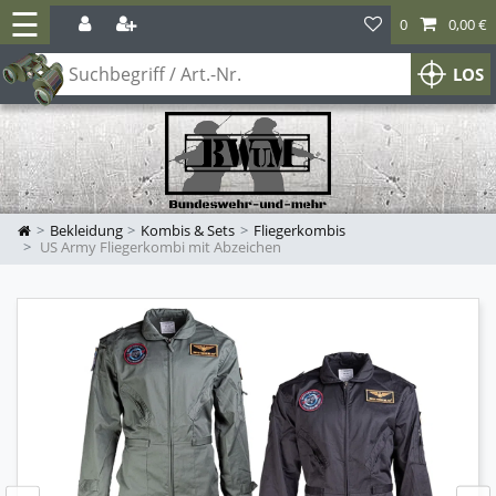
☰
0
0,00 €
LOS
Bekleidung
Kombis & Sets
Fliegerkombis
US Army Fliegerkombi mit Abzeichen