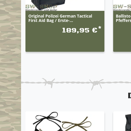
Original Polizei German Tactical
Ballist
First Aid Bag / Erste-...
Pfeffer
*
189,95 €