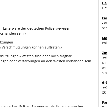
Her
Lie
Fa
- w
Sch
- Lagerware der deutschen Polizei gewesen
orhanden sein.)
Mo
utzungen
Pol
te Verschmutzungen können auftreten.)
Zu
bnutzungen - Westen sind aber noch tragbar
-w
zungen oder Verfärbungen an den Westen vorhanden sein.
Ne
we
sta
Gr
-w
XS
Pa
 deutschen Polizei. Sie werden als Unterziehwesten