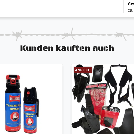
 (Farbe der Tasche kann variieren Oliv oder Schwarz)
Ge
ecken
ca.
tzwesten, ist es uns nicht möglich jede Weste einzeln
 sind der Abbildung ähnlich und können leicht
ste zu Weste unterschiedlich)
Kunden kauften auch
ANGEBOT
tionszwecken.
r Westen nicht nachgewiesen ist und nicht mehr
d teilweise mehrere Jahre bei der Polizei gelagert worden
hutzausrüstung dar.
n der Polizei aus Sicherheitsgründen und aufgrund des