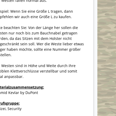
 Westen fallen normal aus.
spiel: Wenn Sie eine Größe L tragen, dann
fehlen wir auch eine Größe L zu kaufen.
te beachten Sie: Von der Länge her sollen die
sten nur noch bis zum Bauchnabel getragen
den, da das Sitzen mit dem Holster nicht
geschränkt sein soll. Wer die Weste lieber etwas
nger haben möchte, sollte eine Nummer größer
tellen.
 Westen sind in Höhe und Weite durch ihre
xiblen Klettverschlüsse verstellbar und somit
al anpassbar.
terialzusammensetzung:
amid Kevlar by DuPont
rufsgruppe:
izei, Security