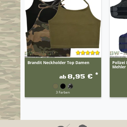
Brandit Neckholder Top Damen
Polizei
Mehler 
*
8,95 €
ab
3 Farben