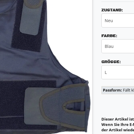
ZUSTAND:
Neu
FARBE:
Blau
GRÖSSE:
L
Passform:
Fällt 
Dieser Artikel is
Wenn Sie Ihre E-
der Artikel wiede