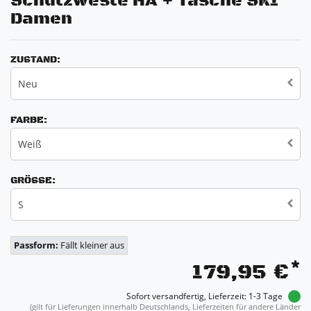
Schutzweste HA + Tasche SK1
Damen
ZUSTAND:
Neu
FARBE:
Weiß
GRÖSSE:
S
Passform:
Fällt kleiner aus
*
179,95 €
Sofort versandfertig, Lieferzeit: 1-3 Tage
(gilt für Lieferungen innerhalb Deutschlands, Lieferzeiten für andere Länder