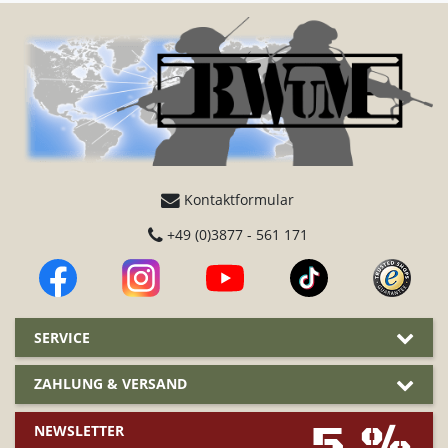
Wir weisen darauf hin, dass die Schutzwirkung der
Westen nicht nachgewiesen ist und nicht mehr
vorhanden sein kann, da wir diese nicht prüfen und
teilweise mehrere Jahre bei der Polizei gelagert
worden sind. Daher stellen die Westen keine
offizielle Schutzausrüstung dar.
Etiketten wie Größe, Schutzklasse etc. können von
der Polizei aus Sicherheitsgründen und aufgrund
des jüngeren Alters der Westen entfernt worden
Kontaktformular
sein.
+49 (0)3877 - 561 171
SERVICE
ZAHLUNG & VERSAND
5 %
NEWSLETTER