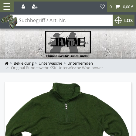
☰
0
0,00 €
LOS
Bekleidung
Unterwäsche
Unterhemden
Original Bundeswehr KSK Unterwäsche Woolpower