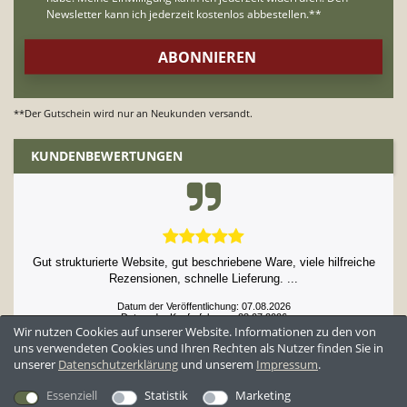
Antibakteriell
Schnelltrocknend
Temperatur regulierend
Leitet Feuchtigkeit ab und verhindert
unangenehme Gerüche
Größe S-3XL mit Eingriff
**Der Gutschein wird nur an Neukunden versandt.
Größe XXS und XS auch ideal für Damen und
ohne Eingriff
KUNDENBEWERTUNGEN
Sehr warmhaltend - ideal für den Winter
Guter, bequemer Tragekomfort
Gut strukturierte Website, gut beschriebene Ware, viele hilfreiche
Rezensionen, schnelle Lieferung. ...
Datum der Veröffentlichung: 07.08.2026
Datum der Kauferfahrung: 23.07.2026
Wir nutzen Cookies auf unserer Website. Informationen zu den von
uns verwendeten Cookies und Ihren Rechten als Nutzer finden Sie in
unserer
Daten­schutz­erklärung
und unserem
Impressum
.
52,897 Bewertungen
Essenziell
Statistik
Marketing