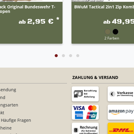
ack Original Bundeswehr T-
BWuM Tactical 2in1 Zip Kom
ropen
*
2,95 €
49,9
ab
ab
2 Farben
ZAHLUNG & VERSAND
sendung
and
ungsarten
kt
 Häufige Fragen
cheine