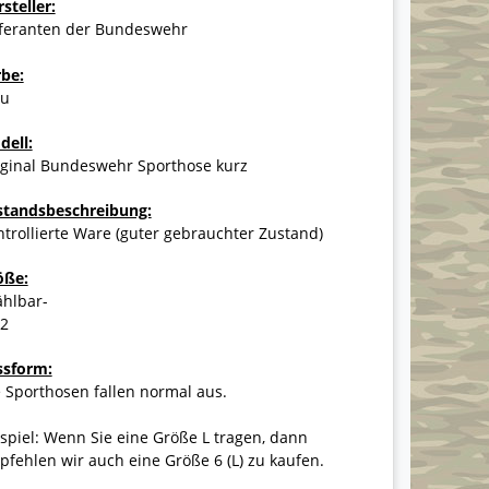
steller:
eferanten der Bundeswehr
rbe:
au
dell:
iginal Bundeswehr Sporthose kurz
standsbeschreibung:
trollierte Ware (guter gebrauchter Zustand)
öße:
ählbar-
12
ssform:
 Sporthosen fallen normal aus.
spiel: Wenn Sie eine Größe L tragen, dann
fehlen wir auch eine Größe 6 (L) zu kaufen.