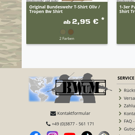
Original Bundeswehr T-Shirt Oliv /
1-3er P
Tropen Bw Shirt
Shirt T
*
2,95 €
ab
2 Farben
SERVICE
Rück
Vers
Zahl
Kontaktformular
Konta
FAQ -
+49 (0)3877 - 561 171
Guts