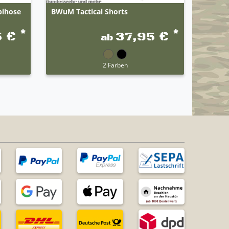
bihose
BWuM Tactical Shorts
Origin
Traini
Modell
*
*
5 €
37,95 €
ab
2 Farben