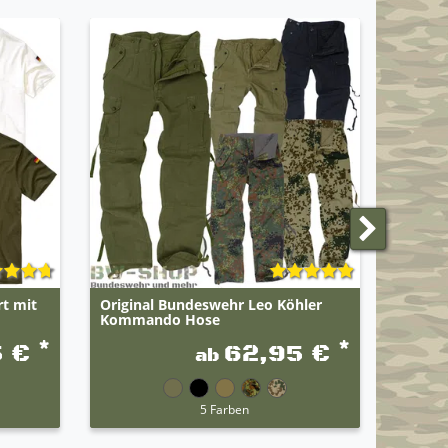
NEUE F
t mit
Original Bundeswehr Leo Köhler
Brandi
Kommando Hose
*
*
5 €
62,95 €
ab
UVP 59,9
5 Farben