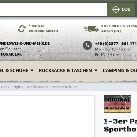
LOS
1 MONAT
KOSTENLOSER VERS
WIDERRUFSRECHT
AB 50 € (DE)
UNDESWEHR-UND-MEHR.DE
+49 (0)3877 - 561 17
en Sie unser
Mo. - Do. 10 - 15 Uhr
TFORMULAR
Fr. 10 - 14 Uhr
FEL & SCHUHE
RUCKSÄCKE & TASCHEN
CAMPING & O
 Pack Original Bundeswehr Sporthose kurz
1-3er P
Sportho