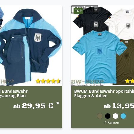
TOP
al Bundeswehr
BWuM Bundeswehr Sportshir
gsanzug Blau
Flaggen & Adler
*
29,95 €
13,9
ab
ab
4 Farben