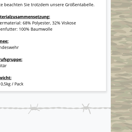
te beachten Sie trotzdem unsere Größentabelle.
terialzusammensetzung:
rmaterial: 68% Polyester, 32% Viskose
nenfutter: 100% Baumwolle
mee:
ndeswehr
rufsgruppe:
itär
wicht:
 0,5kg / Pack