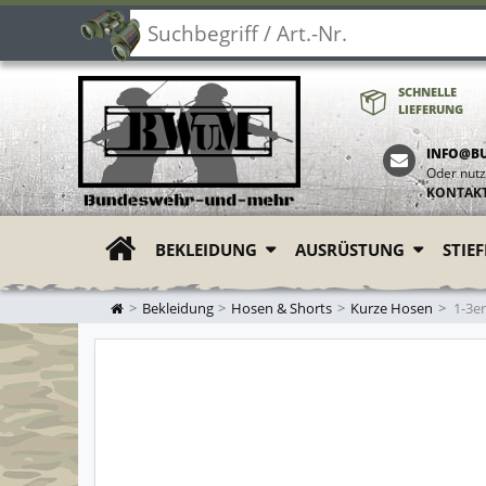
SCHNELLE
LIEFERUNG
INFO@B
Oder nutz
KONTAK
BEKLEIDUNG
AUSRÜSTUNG
STIE
ZUR STARTSEITE
Bekleidung
Hosen & Shorts
Kurze Hosen
1-3er