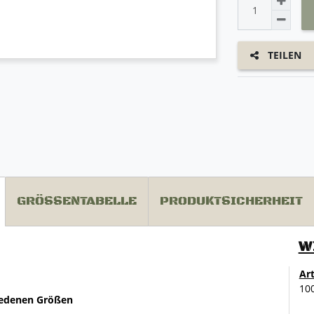
TEILEN
GRÖSSENTABELLE
PRODUKTSICHERHEIT
W
Ar
10
hiedenen Größen