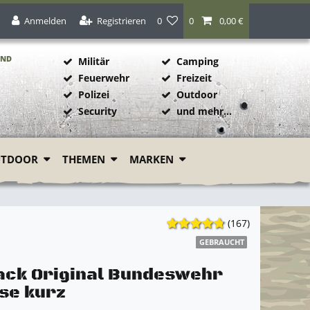
Anmelden
Registrieren
0
0
0,00 €
AND
Militär
Camping
Feuerwehr
Freizeit
Polizei
Outdoor
1
Security
und mehr...
UTDOOR
THEMEN
MARKEN
(167)
GEBRAUCHT
ack Original Bundeswehr
se kurz