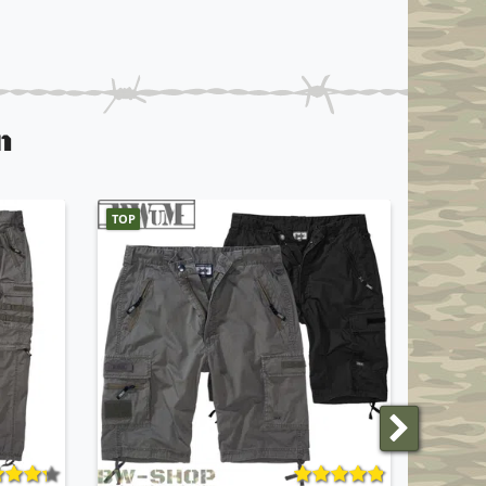
n
TOP
ANGEBO