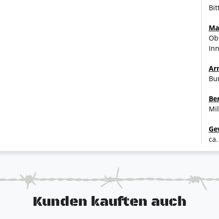
Bit
Ma
Obe
In
Ar
Bu
Be
Mil
Ge
ca.
Kunden kauften auch