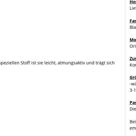
Her
Li
Fa
Bl
Mo
Or
Zu
ziellen Stoff ist sie leicht, atmungsaktiv und trägt sich
Kon
Gr
-w
3-
Pa
Die
Bei
emp