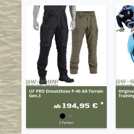
UF PRO Einsatzhose P-40 All-Terrain
Origin
Gen.3
Trainin
*
194,95 €
ab
2 Farben