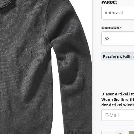
FARBE:
Anthrazit
GRÖSSE:
5XL
Passform:
Fällt 
Dieser Artikel is
Wenn Sie Ihre E-
der Artikel wiede