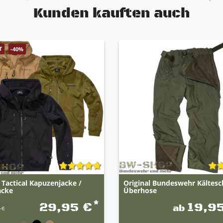
Kunden kauften auch
T
-40%
 Tactical Kapuzenjacke /
Original Bundeswehr Kältesc
acke
Überhose
*
29,95 €
19,9
ab
 €