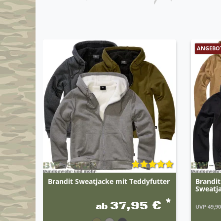
ANGEBO
Brandit Sweatjacke mit Teddyfutter
Brandit
Sweatj
*
37,95 €
ab
UVP 49,90