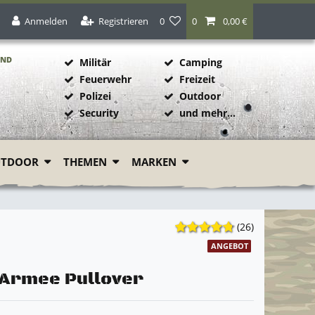
Anmelden
Registrieren
0
0
0,00 €
AND
Militär
Camping
Feuerwehr
Freizeit
Polizei
Outdoor
1
Security
und mehr...
UTDOOR
THEMEN
MARKEN
(26)
ANGEBOT
 Armee Pullover