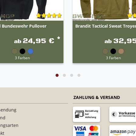
l Bundeswehr Pullover
Brandit Tactical Sweat Troye
*
24,95 €
32,9
ab
ab
3 Farben
3 Farben
ZAHLUNG & VERSAND
sendung
and
ungsarten
kt