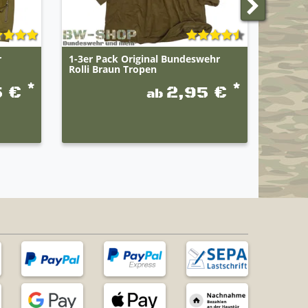
r
1-3er Pack Original Bundeswehr
BWuM B
Rolli Braun Tropen
Flagge
*
*
5 €
2,95 €
ab