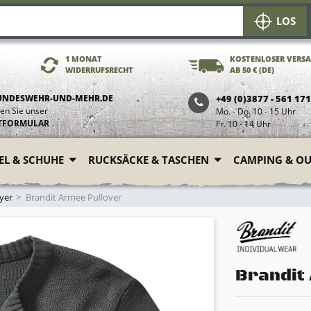
LOS
1 MONAT
KOSTENLOSER VERS
WIDERRUFSRECHT
AB 50 € (DE)
UNDESWEHR-UND-MEHR.DE
+49 (0)3877 - 561 17
en Sie unser
Mo. - Do. 10 - 15 Uhr
TFORMULAR
Fr. 10 - 14 Uhr
FEL & SCHUHE
RUCKSÄCKE & TASCHEN
CAMPING & O
yer
Brandit Armee Pullover
Brandit