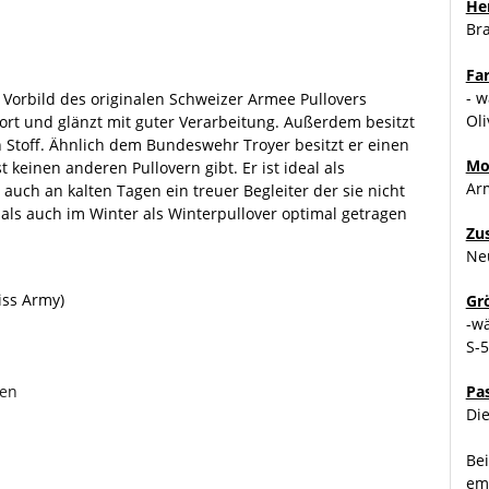
Her
Br
Fa
- w
Vorbild des originalen Schweizer Armee Pullovers
Oli
ort und glänzt mit guter Verarbeitung. Außerdem besitzt
en Stoff. Ähnlich dem Bundeswehr Troyer besitzt er einen
Mo
t keinen anderen Pullovern gibt. Er ist ideal als
Ar
 auch an kalten Tagen ein treuer Begleiter der sie nicht
t als auch im Winter als Winterpullover optimal getragen
Zu
Ne
iss Army)
Gr
-w
S-
zen
Pa
Die
Bei
emp