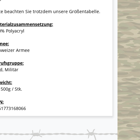
te beachten Sie trotzdem unsere Größentabelle.
terialzusammensetzung:
% Polyacryl
mee:
hweizer Armee
rufsgruppe:
d, Militär
wicht:
 500g / Stk.
N:
51773168066