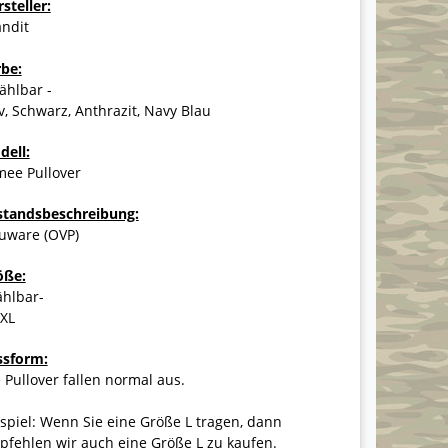
steller:
andit
rbe:
ählbar -
v, Schwarz, Anthrazit, Navy Blau
dell:
mee Pullover
standsbeschreibung:
uware (OVP)
öße:
ählbar-
5XL
ssform:
 Pullover fallen normal aus.
spiel: Wenn Sie eine Größe L tragen, dann
fehlen wir auch eine Größe L zu kaufen.