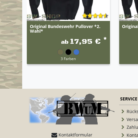
Original Bundeswehr Pullover *2.
Origina
Wahl*
*
17,95 €
ab
3 Farben
SERVICE
Rück
Vers
Zahl
Kontaktformular
Konta