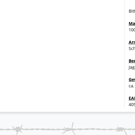
Bit
Ma
100
Ar
Sc
Be
Jag
Ge
ca.
EA
40