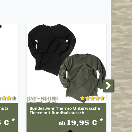
hutz
Bundeswehr Thermo Unterwäsche
Militär
Fleece mit Rundhalsaussch...
*
*
5 €
19,95 €
ab