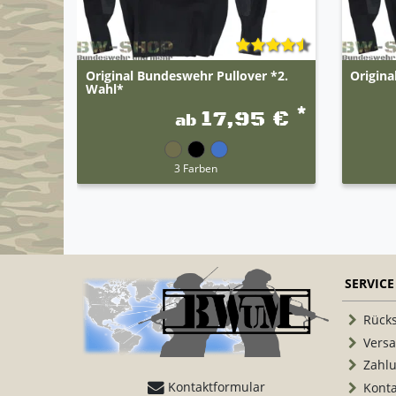
Original Bundeswehr Pullover *2.
Origina
Wahl*
*
17,95 €
ab
3 Farben
SERVICE
Rück
Vers
Zahl
Kontaktformular
Konta