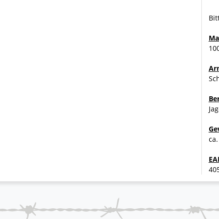
Bit
Ma
100
Ar
Sc
Be
Jag
Ge
ca.
EA
40