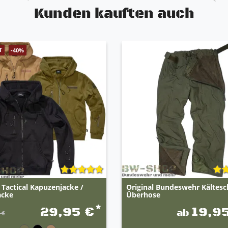
Kunden kauften auch
T
-40%
 Tactical Kapuzenjacke /
Original Bundeswehr Kältesc
acke
Überhose
*
29,95 €
19,9
ab
 €