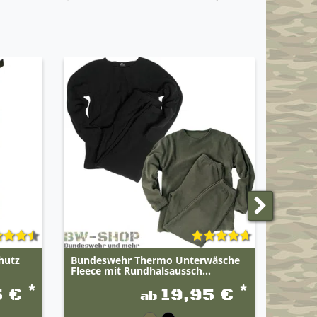
hutz
Bundeswehr Thermo Unterwäsche
Militär
Fleece mit Rundhalsaussch...
*
*
5 €
19,95 €
ab