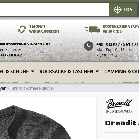
LOS
1 MONAT
KOSTENLOSER VERS
WIDERRUFSRECHT
AB 50 € (DE)
UNDESWEHR-UND-MEHR.DE
+49 (0)3877 - 561 17
en Sie unser
Mo. - Do. 10 - 15 Uhr
TFORMULAR
Fr. 10 - 14 Uhr
FEL & SCHUHE
RUCKSÄCKE & TASCHEN
CAMPING & O
yer
Brandit Armee Pullover
Brandit