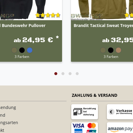
l Bundeswehr Pullover
Brandit Tactical Sweat Troye
*
24,95 €
32,9
ab
ab
3 Farben
3 Farben
ZAHLUNG & VERSAND
sendung
and
ungsarten
kt