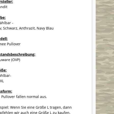
steller:
andit
rbe:
ählbar -
v, Schwarz, Anthrazit, Navy Blau
dell:
mee Pullover
standsbeschreibung:
uware (OVP)
öße:
ählbar-
5XL
ssform:
 Pullover fallen normal aus.
spiel: Wenn Sie eine Größe L tragen, dann
fehlen wir auch eine Größe L zu kaufen.