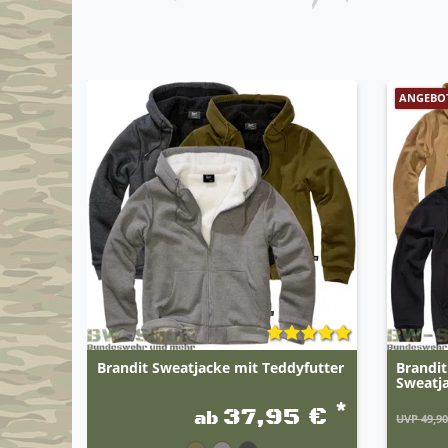
ANGEBO
Brandit Sweatjacke mit Teddyfutter
Brandit
Sweatj
*
37,95 €
ab
UVP 49,90