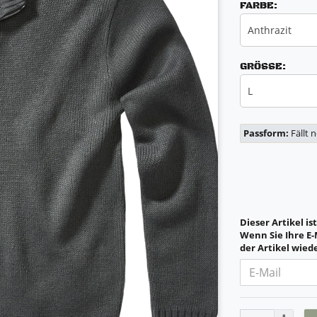
FARBE:
Anthrazit
GRÖSSE:
L
Passform:
Fällt 
Dieser Artikel is
Wenn Sie Ihre E-
der Artikel wiede