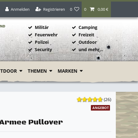
Anmelden
Registrieren
0
0
0,00 €
AND
Militär
Camping
Feuerwehr
Freizeit
Polizei
Outdoor
1
Security
und mehr...
UTDOOR
THEMEN
MARKEN
(26)
ANGEBOT
 Armee Pullover