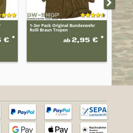
r
1-3er Pack Original Bundeswehr
BWuM B
Rolli Braun Tropen
Flagge
*
*
5 €
2,95 €
ab