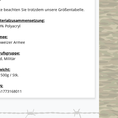
te beachten Sie trotzdem unsere Größentabelle.
terialzusammensetzung:
% Polyacryl
mee:
hweizer Armee
rufsgruppe:
d, Militär
wicht:
 500g / Stk.
N:
51773168011