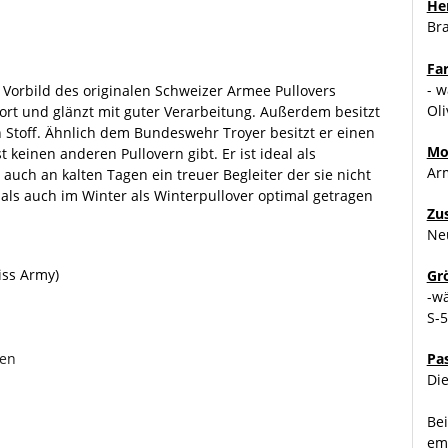
Her
Br
Fa
- w
Vorbild des originalen Schweizer Armee Pullovers
Oli
ort und glänzt mit guter Verarbeitung. Außerdem besitzt
en Stoff. Ähnlich dem Bundeswehr Troyer besitzt er einen
Mo
t keinen anderen Pullovern gibt. Er ist ideal als
Ar
 auch an kalten Tagen ein treuer Begleiter der sie nicht
t als auch im Winter als Winterpullover optimal getragen
Zu
Ne
iss Army)
Gr
-w
S-
zen
Pa
Die
Bei
emp