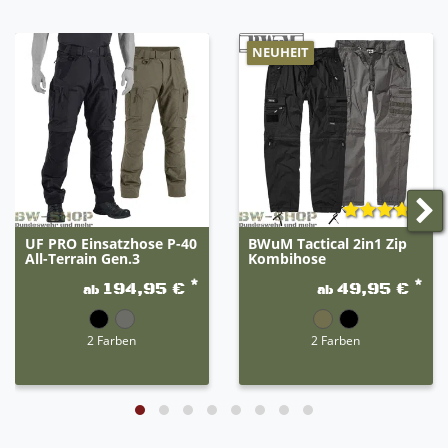
NEUHEIT
UF PRO Einsatzhose P-40
BWuM Tactical 2in1 Zip
All-Terrain Gen.3
Kombihose
*
*
194,95 €
49,95 €
ab
ab
2 Farben
2 Farben