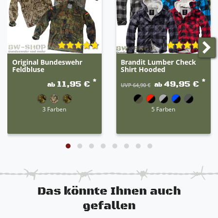
Frontreißverschluss mit verdeckter Knopfleiste
Ärmelklett zum Regulieren der Weite
Kapuze mit Schnürbändern und Stopper
Schnürbänder mit Stopper an der Hüfte zum
idealen Anpassen an den Körper
Original Bundeswehr
Brandit Lumber Check
Feldbluse
Shirt Hooded
*
*
11,95 €
49,95 €
ab
ab
UVP 64,90 €
3 Farben
5 Farben
Das könnte Ihnen auch
gefallen