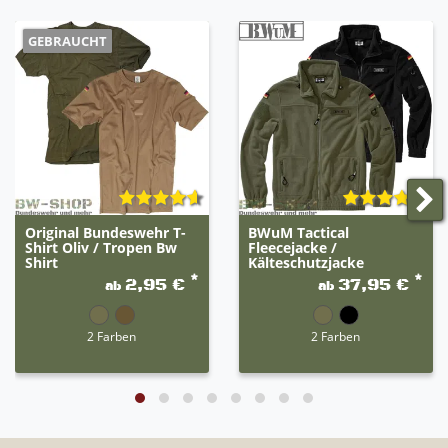
GEBRAUCHT
Original Bundeswehr T-
BWuM Tactical
Shirt Oliv / Tropen Bw
Fleecejacke /
Shirt
Kälteschutzjacke
*
*
2,95 €
37,95 €
ab
ab
2 Farben
2 Farben