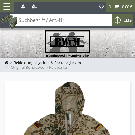
☰
0
0,00 €
LOS
Bekleidung
Jacken & Parka
Jacken
Original Bundeswehr Feldparka