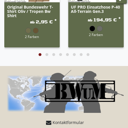
Original Bundeswehr T-
UF PRO Einsatzhose P-40
Shirt Oliv / Tropen Bw
All-Terrain Gen.3
Shirt
*
194,95 €
ab
*
2,95 €
ab
2 Farben
2 Farben
Kontaktformular