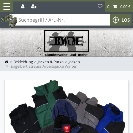
☰
0
0,00 €
LOS
Bekleidung
Jacken & Parka
Jacken
Engelbert Strauss Arbeitsjacke Winter