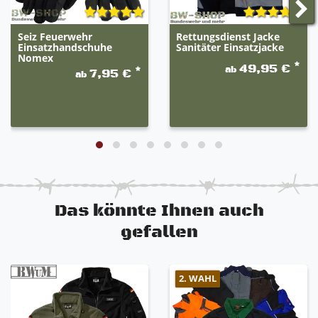
Seiz Feuerwehr
Rettungsdienst Jacke
Einsatzhandschuhe
Sanitäter Einsatzjacke
Nomex
*
49,95 €
ab
*
7,95 €
ab
Das könnte Ihnen auch
gefallen
2. WAHL