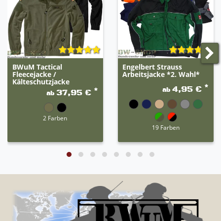
BWuM Tactical
Engelbert Strauss
Fleecejacke /
Arbeitsjacke *2. Wahl*
Kälteschutzjacke
*
4,95 €
ab
*
37,95 €
ab
2 Farben
19 Farben