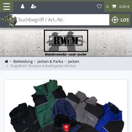
☰
0
0,00 €
LOS
Bekleidung
Jacken & Parka
Jacken
Engelbert Strauss Arbeitsjacke Winter