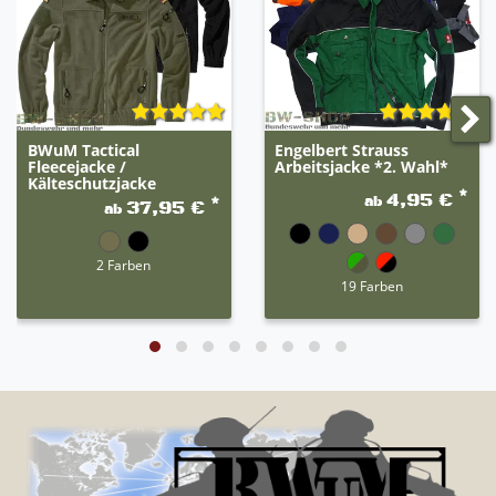
BWuM Tactical
Engelbert Strauss
Fleecejacke /
Arbeitsjacke *2. Wahl*
Kälteschutzjacke
*
4,95 €
ab
*
37,95 €
ab
2 Farben
19 Farben