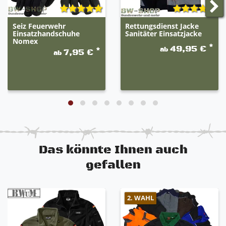
Seiz Feuerwehr
Rettungsdienst Jacke
Einsatzhandschuhe
Sanitäter Einsatzjacke
Nomex
*
49,95 €
ab
*
7,95 €
ab
Das könnte Ihnen auch
gefallen
2. WAHL