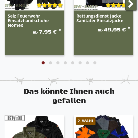
Seiz Feuerwehr
Rettungsdienst Jacke
Einsatzhandschuhe
Sanitäter Einsatzjacke
Nomex
*
49,95 €
ab
*
7,95 €
ab
Das könnte Ihnen auch
gefallen
2. WAHL