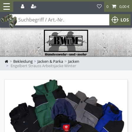
☰
0
0,00 €
LOS
Bekleidung
Jacken & Parka
Jacken
Engelbert Strauss Arbeitsjacke Winter