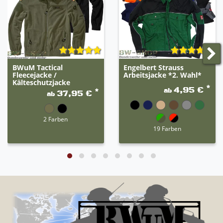
BWuM Tactical
Engelbert Strauss
Fleecejacke /
Arbeitsjacke *2. Wahl*
Kälteschutzjacke
*
4,95 €
ab
*
37,95 €
ab
2 Farben
19 Farben