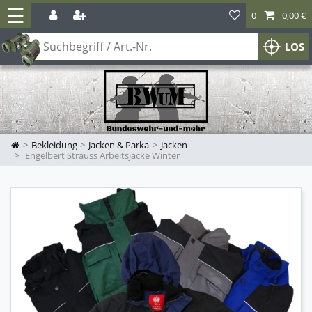
☰
0
0,00 €
LOS
Bekleidung
Jacken & Parka
Jacken
Engelbert Strauss Arbeitsjacke Winter