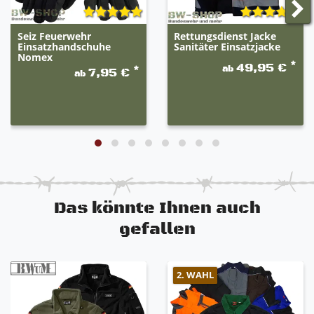
Seiz Feuerwehr
Rettungsdienst Jacke
Einsatzhandschuhe
Sanitäter Einsatzjacke
Nomex
*
49,95 €
ab
*
7,95 €
ab
Das könnte Ihnen auch
gefallen
2. WAHL