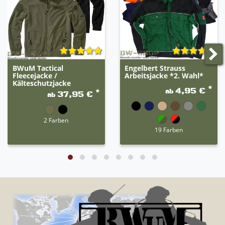
BWuM Tactical
Engelbert Strauss
Fleecejacke /
Arbeitsjacke *2. Wahl*
Kälteschutzjacke
*
4,95 €
ab
*
37,95 €
ab
2 Farben
19 Farben