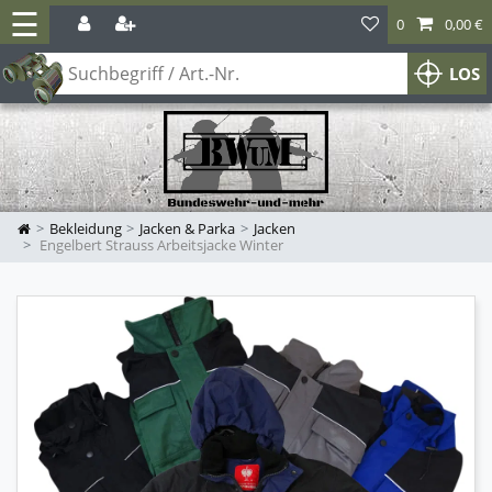
☰
0
0,00 €
LOS
Bekleidung
Jacken & Parka
Jacken
Engelbert Strauss Arbeitsjacke Winter