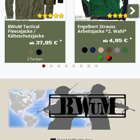
BWuM Tactical
Engelbert Strauss
Fleecejacke /
Arbeitsjacke *2. Wahl*
Kälteschutzjacke
*
4,95 €
ab
*
37,95 €
ab
2 Farben
19 Farben