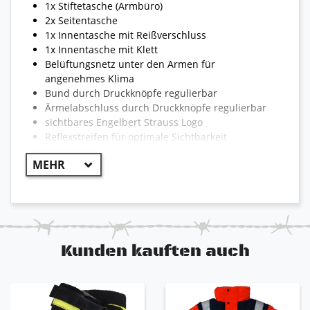
1x Stiftetasche (Armbüro)
2x Seitentasche
1x Innentasche mit Reißverschluss
1x Innentasche mit Klett
Belüftungsnetz unter den Armen für
angenehmes Klima
Bund durch Druckknöpfe regulierbar
Ärmelabschluss durch Druckknöpfe regulierbar
sichtbares Engelbert Strauss Logo
Reflexstreifen für optimale Sichtbarkeit
reißfest und strapazierfähig
!! WICHTIG !!
Aufgrund der Vielzahl von Jacken kann die
Bekleidung teilweise von dem hier beschriebenen
Kunden kauften auch
abweichen. Die Modelle können unterschiedlich sein
und somit auch unterschiedliche Eigenschaften der
jeweiligen Artikel. Die erste Farbe ist der Hauptteil
des Produktes. Beispiel: grau-schwarz 80% grau /