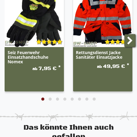
20% schwarz.
Seiz Feuerwehr
Rettungsdienst Jacke
Einsatzhandschuhe
Sanitäter Einsatzjacke
Nomex
*
49,95 €
ab
*
7,95 €
ab
Das könnte Ihnen auch
gefallen