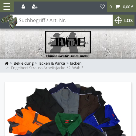
☰
0
0,00 €
LOS
Bekleidung
Jacken & Parka
Jacken
Engelbert Strauss Arbeitsjacke *2. Wahl*