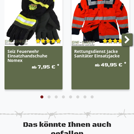
20% schwarz.
Seiz Feuerwehr
Rettungsdienst Jacke
Einsatzhandschuhe
Sanitäter Einsatzjacke
Nomex
*
49,95 €
ab
*
7,95 €
ab
Das könnte Ihnen auch
gefallen