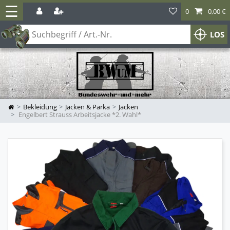
☰
0
0,00 €
LOS
Bekleidung
Jacken & Parka
Jacken
Engelbert Strauss Arbeitsjacke *2. Wahl*