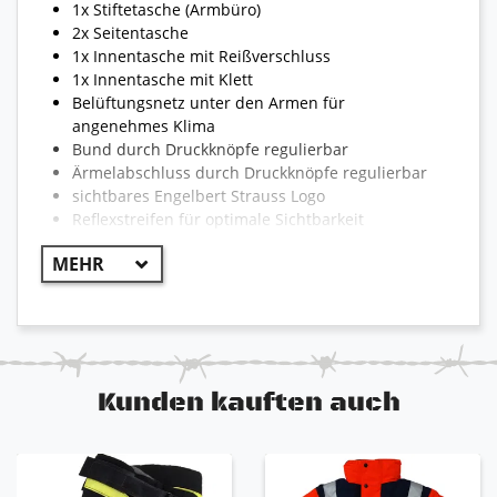
1x Stiftetasche (Armbüro)
2x Seitentasche
1x Innentasche mit Reißverschluss
1x Innentasche mit Klett
Belüftungsnetz unter den Armen für
angenehmes Klima
Bund durch Druckknöpfe regulierbar
Ärmelabschluss durch Druckknöpfe regulierbar
sichtbares Engelbert Strauss Logo
Reflexstreifen für optimale Sichtbarkeit
reißfest und strapazierfähig
!! WICHTIG !!
Aufgrund der Vielzahl von Jacken kann die
Bekleidung teilweise von dem hier beschriebenen
Kunden kauften auch
abweichen. Die Modelle können unterschiedlich sein
und somit auch unterschiedliche Eigenschaften der
jeweiligen Artikel. Die erste Farbe ist der Hauptteil
des Produktes. Beispiel: grau-schwarz 80% grau /