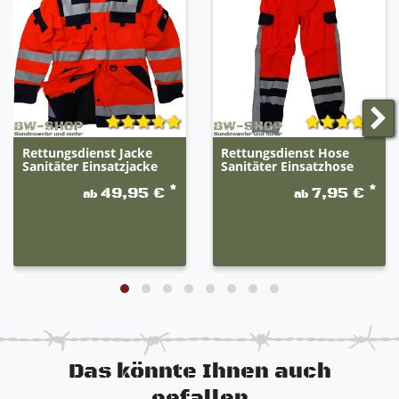
20% schwarz.
Rettungsdienst Jacke
Rettungsdienst Hose
Sanitäter Einsatzjacke
Sanitäter Einsatzhose
*
*
49,95 €
7,95 €
ab
ab
Das könnte Ihnen auch
gefallen