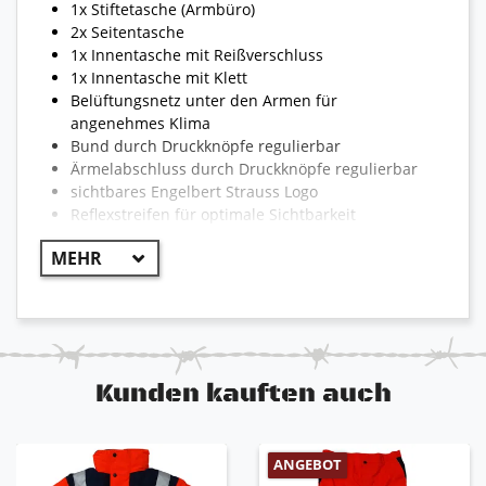
1x Stiftetasche (Armbüro)
2x Seitentasche
1x Innentasche mit Reißverschluss
1x Innentasche mit Klett
Belüftungsnetz unter den Armen für
angenehmes Klima
Bund durch Druckknöpfe regulierbar
Ärmelabschluss durch Druckknöpfe regulierbar
sichtbares Engelbert Strauss Logo
Reflexstreifen für optimale Sichtbarkeit
reißfest und strapazierfähig
!! WICHTIG !!
Aufgrund der Vielzahl von Jacken kann die
Bekleidung teilweise von dem hier beschriebenen
Kunden kauften auch
abweichen. Die Modelle können unterschiedlich sein
und somit auch unterschiedliche Eigenschaften der
jeweiligen Artikel. Die erste Farbe ist der Hauptteil
ANGEBOT
des Produktes. Beispiel: grau-schwarz 80% grau /