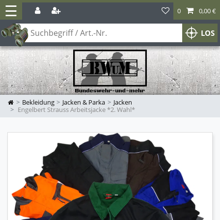
☰
0
0,00 €
LOS
Bekleidung
Jacken & Parka
Jacken
Engelbert Strauss Arbeitsjacke *2. Wahl*