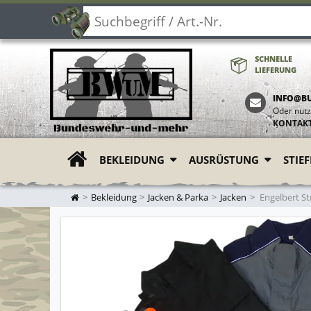
SCHNELLE
LIEFERUNG
INFO@B
Oder nutz
KONTAK
BEKLEIDUNG
AUSRÜSTUNG
STIE
ZUR STARTSEITE
Bekleidung
Jacken & Parka
Jacken
Engelbert St