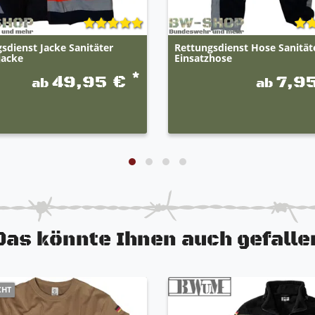
sdienst Jacke Sanitäter
Rettungsdienst Hose Sanität
jacke
Einsatzhose
*
49,95 €
7,9
ab
ab
Das könnte Ihnen auch gefalle
CHT