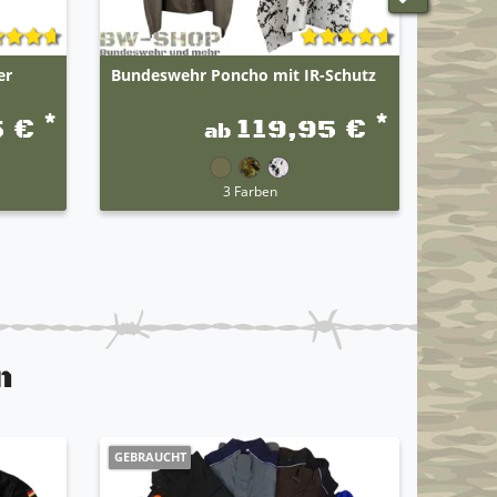
er
Bundeswehr Poncho mit IR-Schutz
Waffen
*
*
5 €
119,95 €
ab
3 Farben
n
GEBRAUCHT