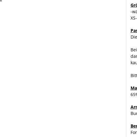
Gr
-w
XS
Pa
Die
Bei
dung teilweise von dem hier beschriebenen abweichen. Die
dan
h unterschiedliche Eigenschaften der jeweiligen Artikel.
ka
Beispiel: grau-schwarz 80% grau / 20% schwarz.
Bit
Ma
65%
Ar
Bu
Be
For