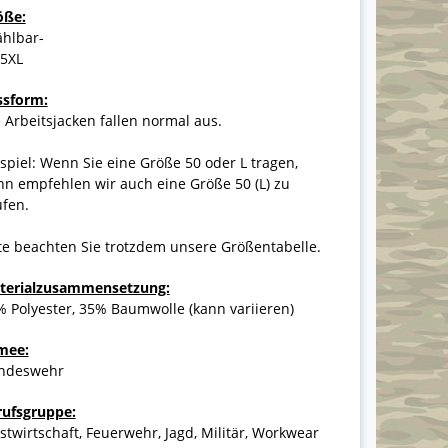
öße:
ählbar-
-5XL
ssform:
 Arbeitsjacken fallen normal aus.
spiel: Wenn Sie eine Größe 50 oder L tragen,
n empfehlen wir auch eine Größe 50 (L) zu
ufen.
te beachten Sie trotzdem unsere Größentabelle.
terialzusammensetzung:
 Polyester, 35% Baumwolle (kann variieren)
mee:
ndeswehr
rufsgruppe:
stwirtschaft, Feuerwehr, Jagd, Militär, Workwear