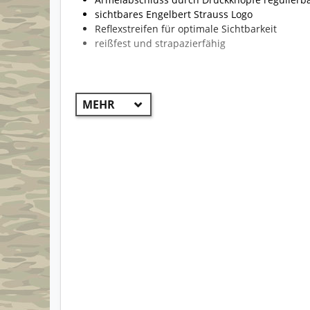
sichtbares Engelbert Strauss Logo
Reflexstreifen für optimale Sichtbarkeit
reißfest und strapazierfähig
!! WICHTIG !!
Aufgrund der Vielzahl von Jacken kann die Beklei
Modelle können unterschiedlich sein und somit auc
Die erste Farbe ist der Hauptteil des Produktes. 