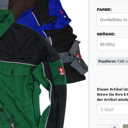
FARBE:
Dunkelblau-S
GRÖSSE:
60 (5XL)
Passform:
Fällt 
Dieser Artikel is
Wenn Sie Ihre E-
der Artikel wiede