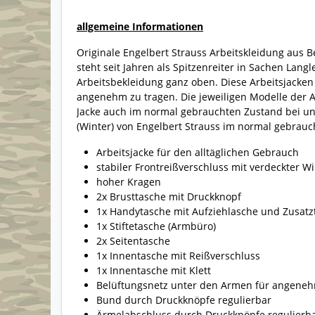
allgemeine Informationen
Originale Engelbert Strauss Arbeitskleidung aus 
steht seit Jahren als Spitzenreiter in Sachen Langl
Arbeitsbekleidung ganz oben. Diese Arbeitsjacken 
angenehm zu tragen. Die jeweiligen Modelle der Ar
Jacke auch im normal gebrauchten Zustand bei u
(Winter) von Engelbert Strauss im normal gebrauc
Arbeitsjacke für den alltäglichen Gebrauch
stabiler Frontreißverschluss mit verdeckter W
hoher Kragen
2x Brusttasche mit Druckknopf
1x Handytasche mit Aufziehlasche und Zusatz
1x Stiftetasche (Armbüro)
2x Seitentasche
1x Innentasche mit Reißverschluss
1x Innentasche mit Klett
Belüftungsnetz unter den Armen für angene
Bund durch Druckknöpfe regulierbar
Ärmelabschluss durch Druckknöpfe regulierb