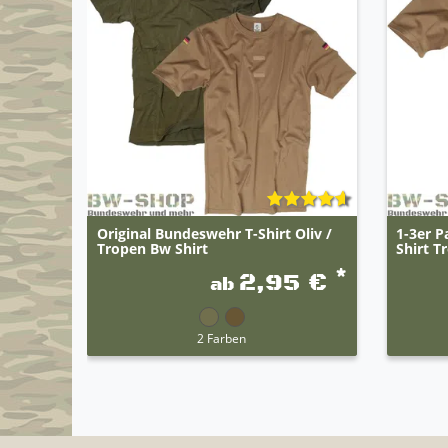
Original Bundeswehr T-Shirt Oliv /
1-3er P
Tropen Bw Shirt
Shirt T
*
2,95 €
ab
2 Farben