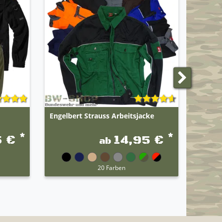
Engelbert Strauss Arbeitsjacke
Brandi
*
*
5 €
14,95 €
ab
20 Farben