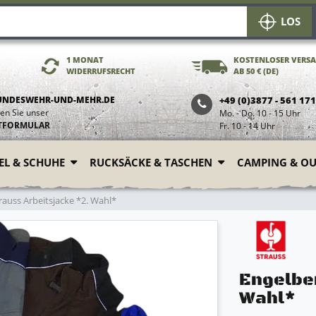
LOS
1 MONAT
KOSTENLOSER VERS
WIDERRUFSRECHT
AB 50 € (DE)
UNDESWEHR-UND-MEHR.DE
+49 (0)3877 - 561 17
en Sie unser
Mo. - Do. 10 - 15 Uhr
TFORMULAR
Fr. 10 - 14 Uhr
FEL & SCHUHE
RUCKSÄCKE & TASCHEN
CAMPING & O
rauss Arbeitsjacke *2. Wahl*
Engelbe
Wahl*