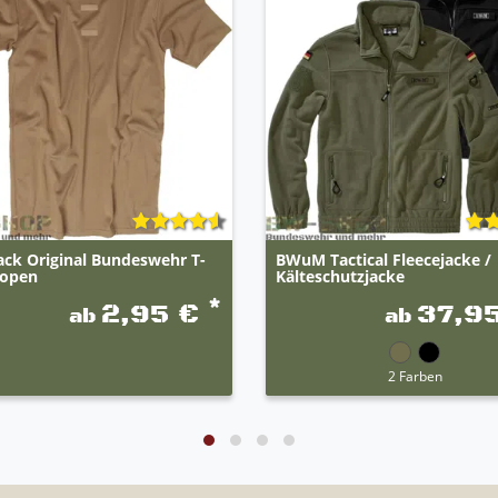
ack Original Bundeswehr T-
BWuM Tactical Fleecejacke /
ropen
Kälteschutzjacke
*
2,95 €
37,9
ab
ab
2 Farben