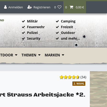
Anmelden
Registrieren
0
0
0,00 €
AND
Militär
Camping
Feuerwehr
Freizeit
Polizei
Outdoor
1
Security
und mehr...
UTDOOR
THEMEN
MARKEN
(34)
2. WAHL
rt Strauss Arbeitsjacke *2.