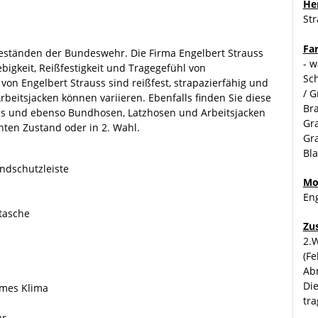
Her
St
Fa
Beständen der Bundeswehr. Die Firma Engelbert Strauss
- w
ebigkeit, Reißfestigkeit und Tragegefühl von
Sch
von Engelbert Strauss sind reißfest, strapazierfähig und
/ G
beitsjacken können variieren. Ebenfalls finden Sie diese
Bra
ns und ebenso Bundhosen, Latzhosen und Arbeitsjacken
Gra
hten Zustand oder in 2. Wahl.
Gra
Bla
indschutzleiste
Mo
Eng
tasche
Zu
2.W
(Fe
Ab
Di
hmes Klima
tra
ar