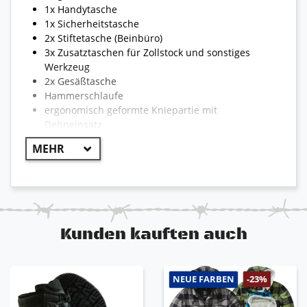
1x Handytasche
1x Sicherheitstasche
2x Stiftetasche (Beinbüro)
3x Zusatztaschen für Zollstock und sonstiges
Werkzeug
2x Gesäßtasche
Hammerschlaufe
ergonomisch geformte Kniepartie mit
Dehneinsatz
Kniepolstertaschen mit Klett
sichtbares Engelbert Strauss Logo
Reflexstreifen für optimale Sichtbarkeit
reißfest und strapazierfähig
Kunden kauften auch
!! WICHTIG !!
Aufgrund der Vielzahl von Hosen kann die
Bekleidung teilweise von dem hier beschriebenen
NEUE FARBEN
-23%
Abweichen. Die Modelle können unterschiedlich sein
und somit auch unterschiedliche Eigenschaften der