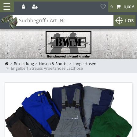
☰
0
0,00 €
LOS
Bekleidung
Hosen & Shorts
Lange Hosen
Engelbert Strauss Arbeitshose Latzhose