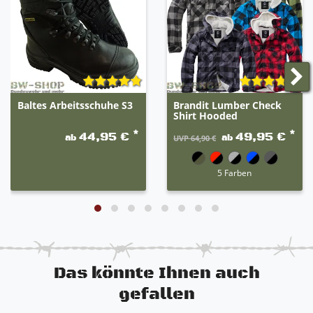
jeweiligen Artikel. Die erste Farbe ist der Hauptteil
der Hose. Beispiel: grau-schwarz 80% grau / 20%
schwarz.
Baltes Arbeitsschuhe S3
Brandit Lumber Check
Shirt Hooded
*
*
44,95 €
49,95 €
ab
ab
UVP 64,90 €
5 Farben
Das könnte Ihnen auch
gefallen