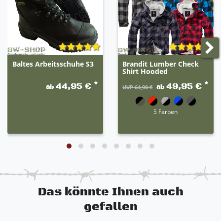
unterschiedliche Eigenschaften der jeweiligen
Artikel. Die erste Farbe ist der Hauptteil des
Produktes. Beispiel: grau-schwarz 80% grau / 20%
schwarz.
Baltes Arbeitsschuhe S3
Brandit Lumber Check
Shirt Hooded
*
*
44,95 €
49,95 €
ab
ab
UVP 64,90 €
5 Farben
Das könnte Ihnen auch
gefallen