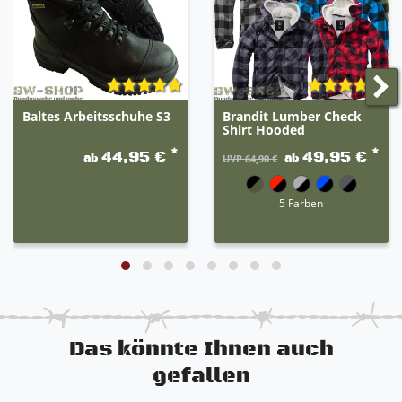
unterschiedliche Eigenschaften der jeweiligen
Artikel. Die erste Farbe ist der Hauptteil des
Produktes. Beispiel: grau-schwarz 80% grau / 20%
schwarz.
Baltes Arbeitsschuhe S3
Brandit Lumber Check
Shirt Hooded
*
*
44,95 €
49,95 €
ab
ab
UVP 64,90 €
5 Farben
Das könnte Ihnen auch
gefallen