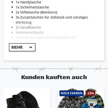
1x Handytasche
1x Sicherheitstasche
2x Stiftetasche (Beinbüro)
3x Zusatztaschen für Zollstock und sonstiges
Werkzeug
2x Gesäßtasche
Hammerschlaufe
ergonomisch geformte Kniepartie mit
Dehneinsatz
Kniepolstertaschen mit Klett
sichtbares Engelbert Strauss Logo
Reflexstreifen für optimale Sichtbarkeit
reißfest und strapazierfähig
Kunden kauften auch
!! WICHTIG !!
Aufgrund der Vielzahl von Hosen und Jacken kann
NEUE FARBEN
-23%
die Bekleidung teilweise von dem hier
beschriebenen Abweichen. Die Modelle können
unterschiedlich sein und somit auch