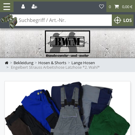
☰
0
0,00 €
LOS
Bekleidung
Hosen & Shorts
Lange Hosen
Engelbert Strauss Arbeitshose Latzhose *2. Wahl*