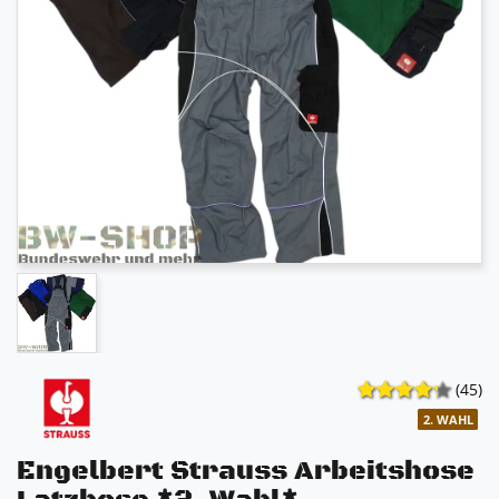
(45)
2. WAHL
Engelbert Strauss Arbeitshose