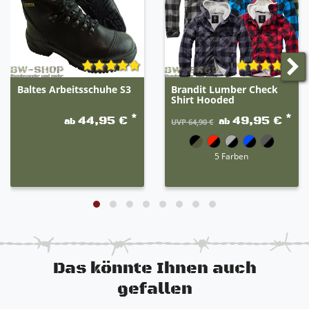
unterschiedliche Eigenschaften der jeweiligen
Artikel. Die erste Farbe ist der Hauptteil des
Produktes. Beispiel: grau-schwarz 80% grau / 20%
schwarz.
Baltes Arbeitsschuhe S3
Brandit Lumber Check
Shirt Hooded
*
*
44,95 €
49,95 €
ab
ab
UVP 64,90 €
5 Farben
Das könnte Ihnen auch
gefallen