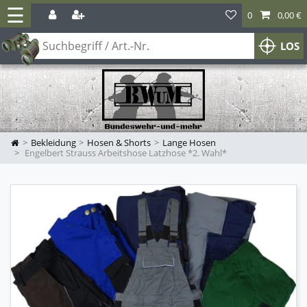
☰
0
0,00 €
LOS
Bekleidung
Hosen & Shorts
Lange Hosen
Engelbert Strauss Arbeitshose Latzhose *2. Wahl*