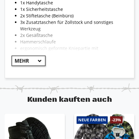
1x Handytasche
1x Sicherheitstasche
2x Stiftetasche (Beinbüro)
3x Zusatztaschen für Zollstock und sonstiges
Werkzeug
2x Gesäßtasche
Hammerschlaufe
ergonomisch geformte Kniepartie mit
Dehneinsatz
Kniepolstertaschen mit Klett
sichtbares Engelbert Strauss Logo
Reflexstreifen für optimale Sichtbarkeit
reißfest und strapazierfähig
Kunden kauften auch
!! WICHTIG !!
Aufgrund der Vielzahl von Hosen und Jacken kann
NEUE FARBEN
-23%
die Bekleidung teilweise von dem hier
beschriebenen Abweichen. Die Modelle können
unterschiedlich sein und somit auch