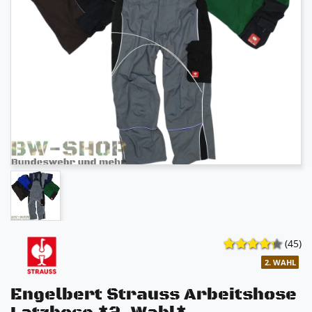
(45)
2. WAHL
Engelbert Strauss Arbeitshose