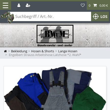
☰
0
0,00 €
LOS
Bekleidung
Hosen & Shorts
Lange Hosen
Engelbert Strauss Arbeitshose Latzhose *2. Wahl*