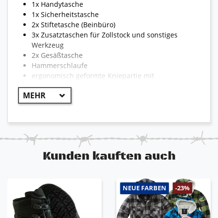
1x Handytasche
1x Sicherheitstasche
2x Stiftetasche (Beinbüro)
3x Zusatztaschen für Zollstock und sonstiges
Werkzeug
2x Gesäßtasche
Hammerschlaufe
ergonomisch geformte Kniepartie mit
Dehneinsatz
Kniepolstertaschen mit Klett
sichtbares Engelbert Strauss Logo
Reflexstreifen für optimale Sichtbarkeit
reißfest und strapazierfähig
Kunden kauften auch
!! WICHTIG !!
Aufgrund der Vielzahl von Hosen und Jacken kann
NEUE FARBEN
-23%
die Bekleidung teilweise von dem hier
beschriebenen Abweichen. Die Modelle können
unterschiedlich sein und somit auch