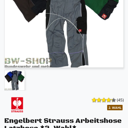
(45)
2. WAHL
Engelbert Strauss Arbeitshose