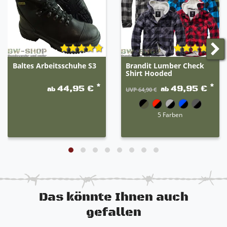
unterschiedliche Eigenschaften der jeweiligen
Artikel. Die erste Farbe ist der Hauptteil des
Produktes. Beispiel: grau-schwarz 80% grau / 20%
schwarz.
Baltes Arbeitsschuhe S3
Brandit Lumber Check
Shirt Hooded
*
*
44,95 €
49,95 €
ab
ab
UVP 64,90 €
5 Farben
Das könnte Ihnen auch
gefallen