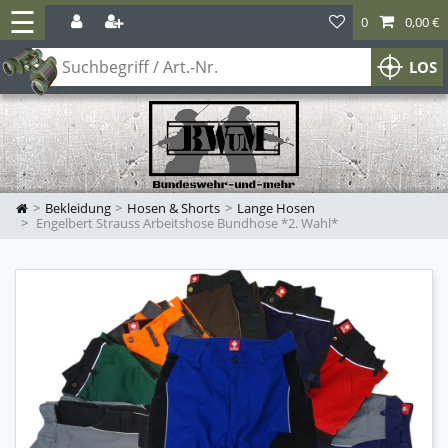
☰
0
0,00 €
LOS
Bekleidung
Hosen & Shorts
Lange Hosen
Engelbert Strauss Arbeitshose Bundhose *2. Wahl*