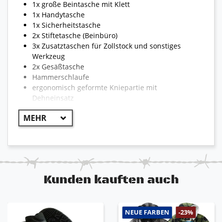
1x große Beintasche mit Klett
1x Handytasche
1x Sicherheitstasche
2x Stiftetasche (Beinbüro)
3x Zusatztaschen für Zollstock und sonstiges
Werkzeug
2x Gesäßtasche
Hammerschlaufe
ergonomisch geformte Kniepartie mit
Dehneinsatz
Kniepolstertaschen mit Klett
sichtbares Engelbert Strauss Logo
Reflexstreifen für optimale Sichtbarkeit
reißfest und strapazierfähig
!! WICHTIG !!
Kunden kauften auch
Aufgrund der Vielzahl von Hosen kann die
Bekleidung teilweise von dem hier beschriebenen
NEUE FARBEN
-23%
abweichen. Die Modelle können unterschiedlich sein