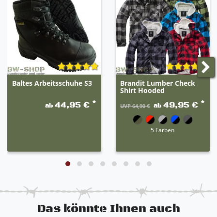
und somit auch unterschiedliche Eigenschaften der
jeweiligen Artikel. Die erste Farbe ist der Hauptteil
der Hose. Beispiel: grau-schwarz 80% grau / 20%
schwarz.
Baltes Arbeitsschuhe S3
Brandit Lumber Check
Shirt Hooded
*
*
44,95 €
49,95 €
ab
ab
UVP 64,90 €
5 Farben
Das könnte Ihnen auch