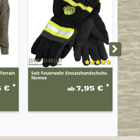
Terrain
Seiz Feuerwehr Einsatzhandschuhe
Feuerw
Nomex
Unifor
*
*
5 €
7,95 €
ab