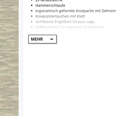
Hammerschlaufe
ergonomisch geformte Kniepartie mit Dehnei
Kniepolstertaschen mit Klett
sichtbares Engelbert Strauss Logo
Reflexstreifen für optimale Sichtbarkeit
reißfest und strapazierfähig
!! WICHTIG !!
Aufgrund der Vielzahl von Hosen kann die Beklei
Modelle können unterschiedlich sein und somit auc
Die erste Farbe ist der Hauptteil der Hose. Beispi