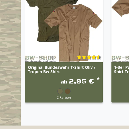
Original Bundeswehr T-Shirt Oliv /
1-3er P
Tropen Bw Shirt
Shirt T
*
2,95 €
ab
2 Farben