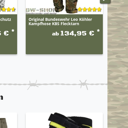
Schutz
Original Bundeswehr Leo Köhler
Origin
Kampfhose KBS Flecktarn
*Zivilv
*
*
5 €
134,95 €
ab
UVP 49,9
n
GEBRAU