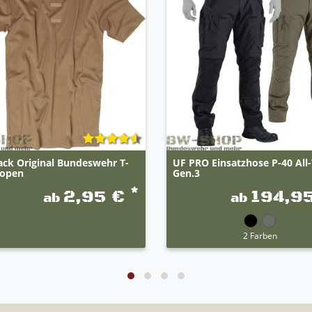
ack Original Bundeswehr T-
UF PRO Einsatzhose P-40 All-
ropen
Gen.3
*
2,95 €
194,9
ab
ab
2 Farben