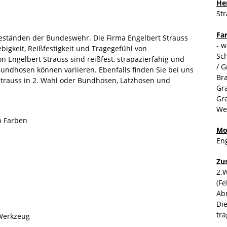
Her
St
Fa
Beständen der Bundeswehr. Die Firma Engelbert Strauss
- w
ebigkeit, Reißfestigkeit und Tragegefühl von
Sch
 Engelbert Strauss sind reißfest, strapazierfähig und
/ G
undhosen können variieren. Ebenfalls finden Sie bei uns
Bra
Strauss in 2. Wahl oder Bundhosen, Latzhosen und
Gra
Gra
We
n Farben
Mo
Eng
Zu
2.W
(Fe
Ab
Di
tra
 Werkzeug