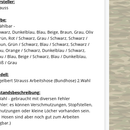
steller:
rauss
rbe:
ählbar -
warz, Dunkelblau, Blau, Beige, Braun, Grau, Oliv
rün, Rot / Schwarz, Grau / Schwarz, Schwarz /
un, Grün / Schwarz, Blau / Schwarz, Schwarz /
u, Orange / Schwarz, Dunkelblau / Schwarz,
u / Blau, Beige / Schwarz, Blau / Dunkelblau,
iß / Grau
dell:
elbert Strauss Arbeitshose (Bundhose) 2.Wahl
standsbeschreibung:
ahl - gebraucht mit diversen Fehler
hler: es können Verschmutzungen, Stopfstellen,
nutzungen oder kleine Löcher vorhanden sein.
e Hosen sind aber noch gut zum Arbeiten
gbar.)