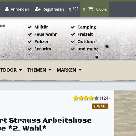
Anmelden
Registrieren
0
0
0,00 €
AND
Militär
Camping
Feuerwehr
Freizeit
Polizei
Outdoor
1
Security
und mehr...
UTDOOR
THEMEN
MARKEN
(124)
2. WAHL
rt Strauss Arbeitshose
e *2. Wahl*