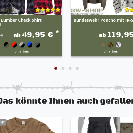
t Lumber Check Shirt
Bundeswehr Poncho mit IR-
d
*
49,95 €
119,9
ab
ab
 €
5 Farben
3 Farben
Das könnte Ihnen auch gefalle
CHT