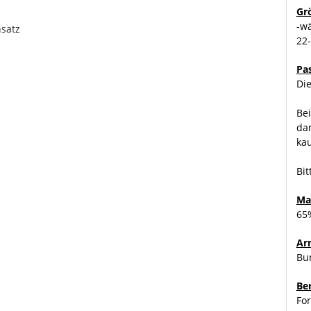
Gr
-w
nsatz
22
Pa
Die
Bei
dan
ka
dung teilweise von dem hier beschriebenen abweichen. Die
Bit
h unterschiedliche Eigenschaften der jeweiligen Artikel.
el: grau-schwarz 80% grau / 20% schwarz.
Ma
65%
Ar
Bu
Be
For