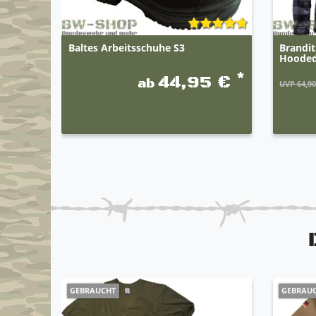
Baltes Arbeitsschuhe S3
Brandi
Hoode
*
44,95 €
ab
UVP 64,90
GEBRAUCHT
GEBRAU