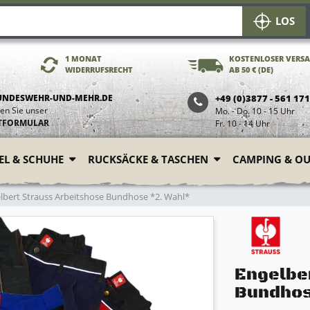
LOS
1 MONAT
KOSTENLOSER VERS
WIDERRUFSRECHT
AB 50 € (DE)
UNDESWEHR-UND-MEHR.DE
+49 (0)3877 - 561 17
en Sie unser
Mo. - Do. 10 - 15 Uhr
TFORMULAR
Fr. 10 - 14 Uhr
FEL & SCHUHE
RUCKSÄCKE & TASCHEN
CAMPING & O
lbert Strauss Arbeitshose Bundhose *2. Wahl*
Engelbe
Bundhos