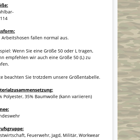
öße:
ählbar-
-114
ssform:
 Arbeitshosen fallen normal aus.
spiel: Wenn Sie eine Größe 50 oder L tragen,
n empfehlen wir auch eine Größe 50 (L) zu
ufen.
te beachten Sie trotzdem unsere Größentabelle.
terialzusammensetzung:
 Polyester, 35% Baumwolle (kann variieren)
mee:
ndeswehr
rufsgruppe:
stwirtschaft, Feuerwehr, Jagd, Militär, Workwear