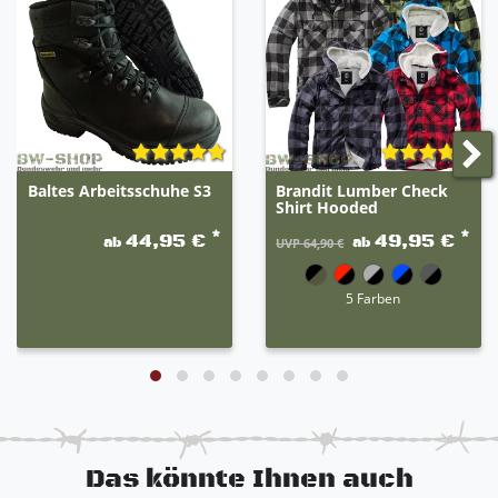
und somit auch unterschiedliche Eigenschaften der
jeweiligen Artikel. Die erste Farbe ist der Hauptteil
der Hose. Beispiel: grau-schwarz 80% grau / 20%
schwarz.
Baltes Arbeitsschuhe S3
Brandit Lumber Check
Shirt Hooded
*
*
44,95 €
49,95 €
ab
ab
UVP 64,90 €
5 Farben
Das könnte Ihnen auch