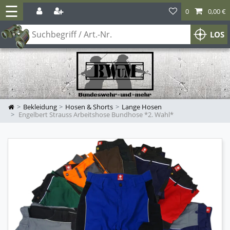
☰
0
0,00 €
LOS
Bekleidung
Hosen & Shorts
Lange Hosen
Engelbert Strauss Arbeitshose Bundhose *2. Wahl*