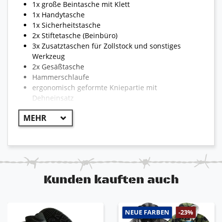
1x große Beintasche mit Klett
1x Handytasche
1x Sicherheitstasche
2x Stiftetasche (Beinbüro)
3x Zusatztaschen für Zollstock und sonstiges
Werkzeug
2x Gesäßtasche
Hammerschlaufe
ergonomisch geformte Kniepartie mit
Dehneinsatz
Kniepolstertaschen mit Klett
sichtbares Engelbert Strauss Logo
Reflexstreifen für optimale Sichtbarkeit
reißfest und strapazierfähig
!! WICHTIG !!
Kunden kauften auch
Aufgrund der Vielzahl von Hosen kann die
Bekleidung teilweise von dem hier beschriebenen
NEUE FARBEN
-23%
abweichen. Die Modelle können unterschiedlich sein