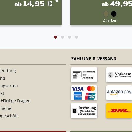
*
14,95 €
49,9
ab
ab
2 Farben
ZAHLUNG & VERSAND
sendung
and
ungsarten
kt
 Häufige Fragen
cheine
ngeschäft