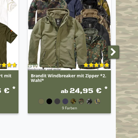
t mit
Brandit Windbreaker mit Zipper *2.
BWuM 
Wahl*
Camouf
*
*
5 €
24,95 €
ab
9 Farben