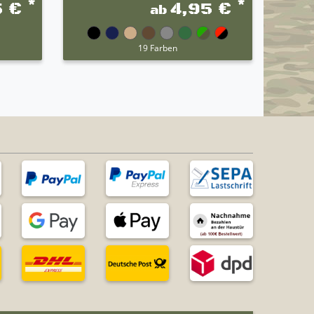
*
*
5 €
4,95 €
ab
19 Farben