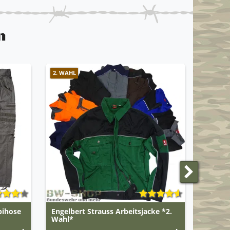
n
2. WAHL
ANGEBO
bihose
Engelbert Strauss Arbeitsjacke *2.
Rettun
Wahl*
Einsat