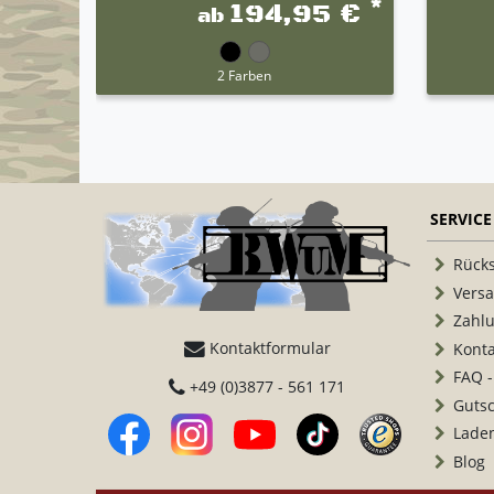
*
194,95 €
ab
2 Farben
SERVICE
Rück
Vers
Zahl
Kontaktformular
Konta
FAQ -
+49 (0)3877 - 561 171
Guts
Lade
Blog