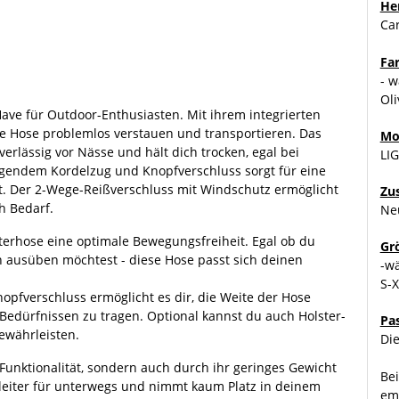
Her
Car
Fa
- w
Oli
-Have für Outdoor-Enthusiasten. Mit ihrem integrierten
 die Hose problemlos verstauen und transportieren. Das
Mo
rlässig vor Nässe und hält dich trocken, egal bei
LIG
egendem Kordelzug und Knopfverschluss sorgt für eine
t. Der 2-Wege-Reißverschluss mit Windschutz ermöglicht
Zu
h Bedarf.
Ne
nterhose eine optimale Bewegungsfreiheit. Egal ob du
Gr
n ausüben möchtest - diese Hose passt sich deinen
-w
S-
nopfverschluss ermöglicht es dir, die Weite der Hose
Bedürfnissen zu tragen. Optional kannst du auch Holster-
Pa
ewährleisten.
Die
 Funktionalität, sondern auch durch ihr geringes Gewicht
Bei
leiter für unterwegs und nimmt kaum Platz in deinem
emp