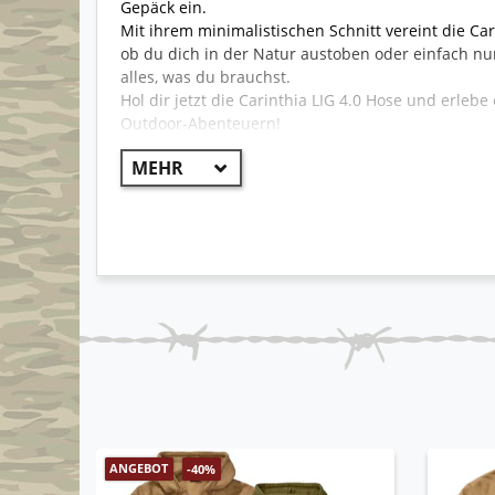
Gepäck ein.
Mit ihrem minimalistischen Schnitt vereint die Ca
ob du dich in der Natur austoben oder einfach nu
alles, was du brauchst.
Hol dir jetzt die Carinthia LIG 4.0 Hose und erleb
Outdoor-Abenteuern!
Die MIG 4.0 und HIG 4.0 Hosen sowie die passenden
Integrierter Packsack - Beininnenseite (links)
Winddicht
Wasserabweisendes Außenmaterial
Elastischer Bund mit innenliegendem Kordel
2-Wege-Reißverschluss mit Windschutz
Vorgeformte Knie
Verstellbarer Beinabschluss mit Klett- / Druc
Optionale Holster-Hosenträger
Problemlos bis zu -5°C tragbar
Sehr leicht mit nur ca. 500g Gewicht
Sehr beliebt beim Militär wie der Bundesweh
Angenehmer Tragekomfort
ANGEBOT
-40%