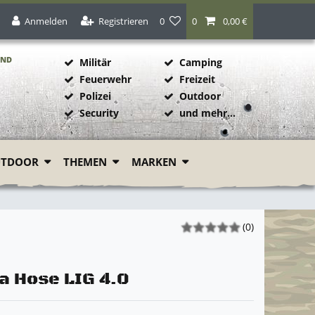
Anmelden
Registrieren
0
0
0,00 €
AND
Militär
Camping
Feuerwehr
Freizeit
Polizei
Outdoor
1
Security
und mehr...
UTDOOR
THEMEN
MARKEN
(0)
a Hose LIG 4.0