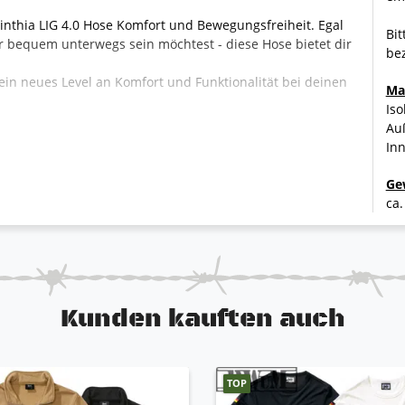
rinthia LIG 4.0 Hose Komfort und Bewegungsfreiheit. Egal
Bit
r bequem unterwegs sein möchtest - diese Hose bietet dir
bez
e ein neues Level an Komfort und Funktionalität bei deinen
Ma
Iso
Au
 Jacken finden Sie ebenfalls bei uns.
In
Ge
ca.
zug und Knopfverschluss
kknopfverschluss
Kunden kauften auch
r und den KSK Spezialkräften
TOP