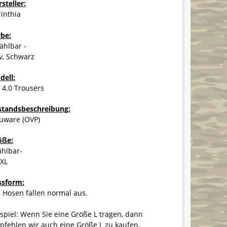
steller:
inthia
rbe:
ählbar -
v, Schwarz
dell:
 4.0 Trousers
standsbeschreibung:
uware (OVP)
öße:
ählbar-
XXL
ssform:
 Hosen fallen normal aus.
spiel: Wenn Sie eine Größe L tragen, dann
fehlen wir auch eine Größe L zu kaufen.