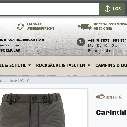
LOS
1 MONAT
KOSTENLOSER VERS
WIDERRUFSRECHT
AB 50 € (DE)
UNDESWEHR-UND-MEHR.DE
+49 (0)3877 - 561 17
en Sie unser
Mo. - Do. 10 - 15 Uhr
TFORMULAR
Fr. 10 - 14 Uhr
FEL & SCHUHE
RUCKSÄCKE & TASCHEN
CAMPING & O
thia Hose LIG 4.0
Carinthi