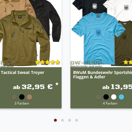
 Tactical Sweat Troyer
BWuM Bundeswehr Sportshir
Flaggen & Adler
*
32,95 €
13,9
ab
ab
3 Farben
4 Farben