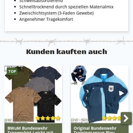
Schweißabsorbierend
Schnelltrocknend durch speziellen Materialmix
Zweischichtsystem (3-Faden Gewebe)
Angenehmer Tragekomfort
Kunden kauften auch
TOP
BWuM Bundeswehr
Original Bundeswehr
Tropenshirt Leicht mit
Trainingsanzug Blau