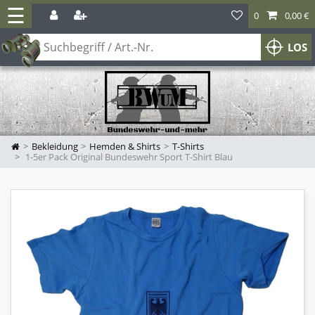
☰
0
0,00 €
LOS
Bekleidung
Hemden & Shirts
T-Shirts
1-5er Pack Original Bundeswehr Sport T-Shirt Blau