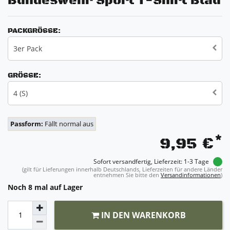
Bundeswehr Sport T-Shirt Blau
PACKGRÖSSE:
3er Pack
GRÖSSE:
4 (S)
Passform:
Fällt normal aus
*
9,95 €
Sofort versandfertig, Lieferzeit: 1-3 Tage
(gilt für Lieferungen innerhalb Deutschlands, Lieferzeiten für andere Länder
entnehmen Sie bitte den
Versandinformationen
)
Noch 8 mal auf Lager
IN DEN WARENKORB