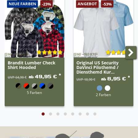
NEUE FARBEN
ANGEBOT
-23%
-53%
Brandit Lumber Check
Original US Security
Shirt Hooded
DaVinci Pilothemd /
Diensthemd Kur...
*
49,95 €
ab
*
UVP 64,90 €
8,95 €
ab
UVP 18,90 €
5 Farben
2 Farben