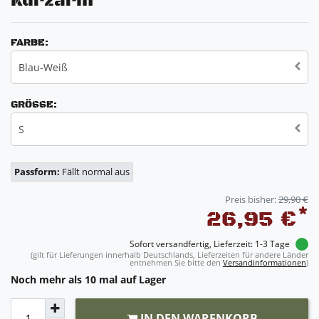
Kurzarm
FARBE:
Blau-Weiß
GRÖSSE:
S
Passform:
Fällt normal aus
Preis bisher:
29,90 €
*
26,95 €
Sofort versandfertig, Lieferzeit: 1-3 Tage
(gilt für Lieferungen innerhalb Deutschlands, Lieferzeiten für andere Länder
entnehmen Sie bitte den
Versandinformationen
)
Noch mehr als 10 mal auf Lager
IN DEN WARENKORB