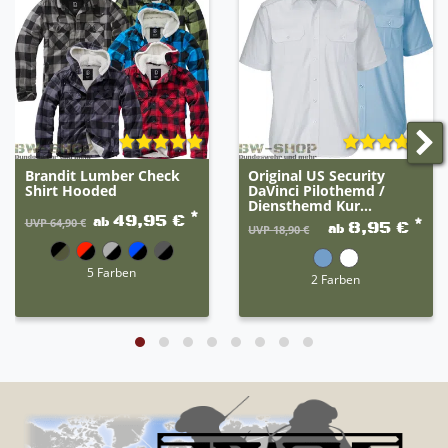
Brandit Lumber Check
Original US Security
Shirt Hooded
DaVinci Pilothemd /
Diensthemd Kur...
*
49,95 €
ab
*
UVP 64,90 €
8,95 €
ab
UVP 18,90 €
5 Farben
2 Farben