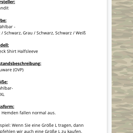
steller:
andit
rbe:
ählbar -
 / Schwarz, Grau / Schwarz, Schwarz / Weiß
dell:
ck Shirt Halfsleeve
standsbeschreibung:
uware (OVP)
öße:
ählbar-
7XL
ssform:
e Hemden fallen normal aus.
spiel: Wenn Sie eine Größe L tragen, dann
fehlen wir auch eine Größe L zu kaufen.