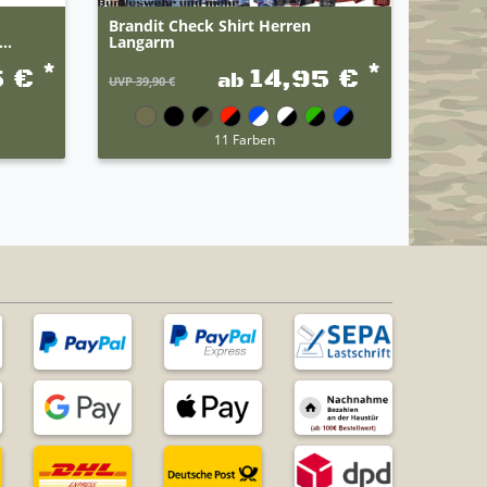
Brandit Check Shirt Herren
Origin
..
Langarm
KSK Co
*
*
5 €
14,95 €
ab
UVP 39,90 €
11 Farben