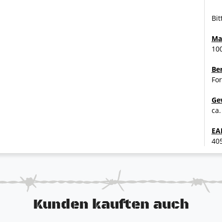
Bit
Ma
10
Be
For
Ge
ca.
EA
40
Kunden kauften auch