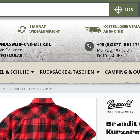
LOS
1 MONAT
KOSTENLOSER VERS
WIDERRUFSRECHT
AB 50 € (DE)
UNDESWEHR-UND-MEHR.DE
+49 (0)3877 - 561 17
en Sie unser
Mo. - Do. 10 - 15 Uhr
TFORMULAR
Fr. 10 - 14 Uhr
FEL & SCHUHE
RUCKSÄCKE & TASCHEN
CAMPING & O
 Check Shirt Herren Kurzarm
Brandit
Kurzar