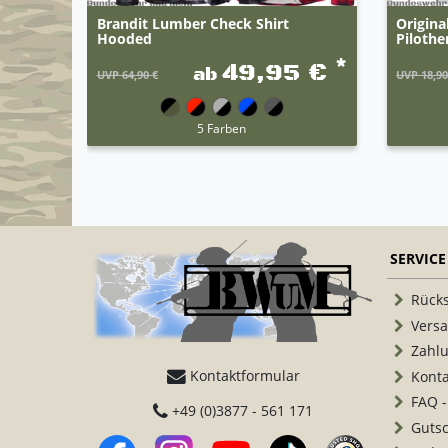
Brandit Lumber Check Shirt
Origina
Hooded
Pilothe
*
49,95 €
ab
UVP 64,90 €
UVP 18,90
5 Farben
SERVICE
Rück
Vers
Zahl
Kontaktformular
Konta
FAQ -
+49 (0)3877 - 561 171
Guts