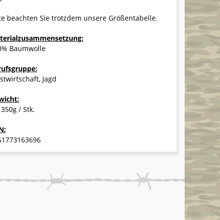
te beachten Sie trotzdem unsere Größentabelle.
terialzusammensetzung:
0% Baumwolle
rufsgruppe:
stwirtschaft, Jagd
wicht:
 350g / Stk.
N:
51773163696