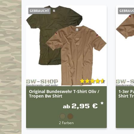
GEBRAUCHT
GEBRAU
Original Bundeswehr T-Shirt Oliv /
1-3er P
Tropen Bw Shirt
Shirt T
*
2,95 €
ab
2 Farben