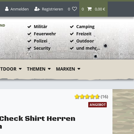
Anmelden
Registrieren
0
0
0,00 €
AND
Militär
Camping
Feuerwehr
Freizeit
Polizei
Outdoor
1
Security
und mehr...
UTDOOR
THEMEN
MARKEN
(16)
ANGEBOT
 Check Shirt Herren
m