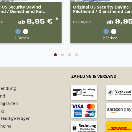
l US Security DaVinci
Original US Security DaVinci
md / Diensthemd Kur...
Pilothemd / Diensthemd Lan.
*
8,95 €
9,9
ab
ab
 €
UVP 18,90 €
2 Farben
2 Farben
ZAHLUNG & VERSAND
sendung
and
ungsarten
kt
 Häufige Fragen
cheine