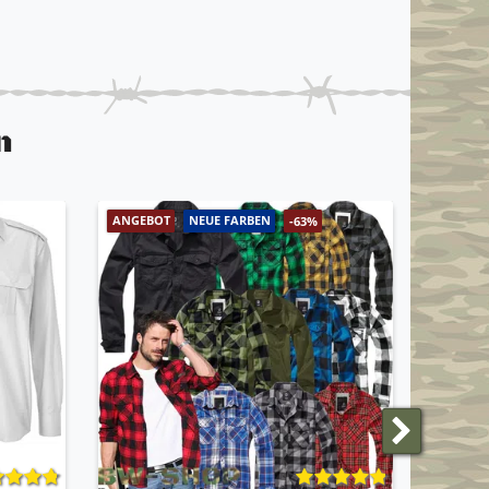
n
ANGEBOT
NEUE FARBEN
NEUE F
-63%