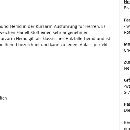
Her
Br
Fa
- w
llround-Hemd in der Kurzarm-Ausführung für Herren. Es
Rot
 weichen Flanell Stoff einen sehr angenehmen
Kurzarm Hemd gilt als klassisches Holzfällerhemd und ist
Mo
Flanellhemd bezeichnet und kann zu jedem Anlass perfekt
Che
Zu
Ne
Gr
-w
S-
lich
Pa
Di
Bei
emp