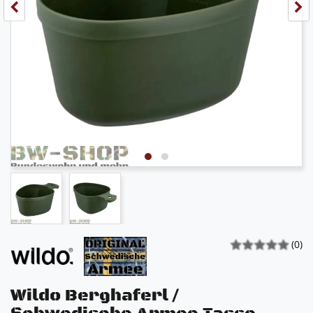
(0)
Wildo Berghaferl /