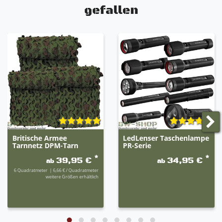
gefallen
Britische Armee
LedLenser Taschenlampe
Tarnnetz DPM-Tarn
PR-Serie
*
*
39,95 €
34,95 €
ab
ab
6
Quadratmeter
| 6,66 € / Quadratmeter
weitere Größen erhältlich