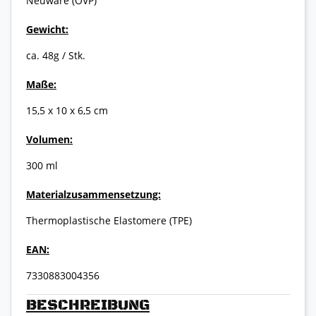
Neuware (OVP)
Gewicht:
ca. 48g / Stk.
Maße:
15,5 x 10 x 6,5 cm
Volumen:
300 ml
Materialzusammensetzung:
Thermoplastische Elastomere (TPE)
EAN:
7330883004356
BESCHREIBUNG