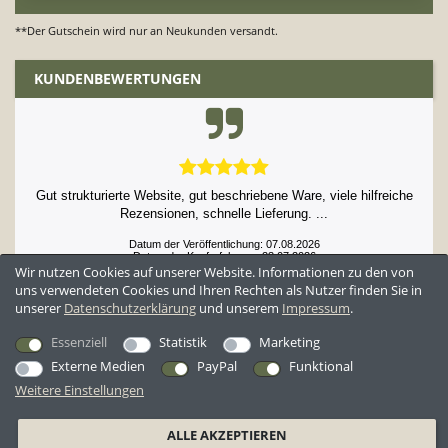
**Der Gutschein wird nur an Neukunden versandt.
KUNDENBEWERTUNGEN
Gut strukturierte Website, gut beschriebene Ware, viele hilfreiche
Rezensionen, schnelle Lieferung. ...
Datum der Veröffentlichung: 07.08.2026
Datum der Kauferfahrung: 23.07.2026
Wir nutzen Cookies auf unserer Website. Informationen zu den von
uns verwendeten Cookies und Ihren Rechten als Nutzer finden Sie in
unserer
Daten­schutz­erklärung
und unserem
Impressum
.
52,929 Bewertungen
Essenziell
Statistik
Marketing
Externe Medien
PayPal
Funktional
Weitere Einstellungen
*Alle Preise inkl. ges. MwSt. zzgl.
Versandkosten
ALLE AKZEPTIEREN